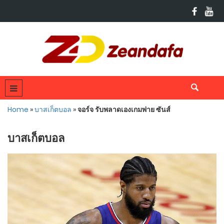
Home
»
บาสเก็ตบอล
»
จอร์จ รับพลาดเองเกมพ่าย ซันส์
บาสเก็ตบอล