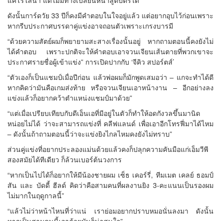
ดังนั้นการ์ดวัย 33 ปีก็คงมีคำตอบในใจอยู่แล้ว แต่อยากอุบไว้ก่อนเพราะ
หากรีบประกาศบรรดาคู่แข่งอาจถอนตัวเพราะเกรงบารมี
“ด้วยความสัตย์ผมก็พยายามสะสางเรื่องนั้นอยู่ หากถามตอนนี้คงยังไม่
ได้คำตอบ เพราะปกติจะให้คำตอบเอาจวนเจียนเส้นตายที่พวกเขาจะ
ประกาศรายชื่อผู้เข้าแข่ง” การเปิดปากกับ ‘จีคิว สปอร์ตส์’
“ตัวเองก็เป็นแชมป์เมื่อปีก่อน แล้วพ่อผมก็มักพูดเสมอว่า – แกจะทำได้ดี
หากคิดว่ามันคือเกมส่งท้าย หรือจวนเจียนเอาหน้างาน – อีกอย่างลง
แข่งแล้วก็อยากคว้าตำแหน่งแชมป์มาด้วย”
“แต่เมื่อเปรียบเทียบกับดีเอ็นเอที่มีอยู่ในตัวก็ทำให้อดกังวลขึ้นมานิด
หน่อยไม่ได้ ว่าจะสามารถแข่งที่ คลีฟแลนด์ เพื่อเอาอีกโทรฟี่มาได้ไหม
– ดังนั้นถ้าถามตอนนี้ว่าจะแข่งยิงไกลไหมคงยังไม่ทราบ”
ส่วนคู่แข่งที่อยากประลองแม่นด้วยแล้วคงก็ปลุกความคันมือแก่เอ็มวีพี
สองสมัยได้ทีเดียว ก็ล้วนเบอร์ต้นวงการ
“หากเป็นไปได้ก็อยากให้มีน้องชายผม เซ็ธ เคอร์รี่, ทีมเมต เคลย์ ธอมป์
สัน และ บัดดี้ ฮีลด์ คิดว่าคือสามคนที่ผลงานยิง 3-คะแนนเป็นรองผม
ไม่มากในฤดูกาลนี้”
“แล้วไม่ว่าหน้าไหนที่ว่าแน่ เราย่อมอยากปราบหมอนั่นลงมา ดังนั้น
หากเป็นสามคนนี้เอาด้วยมันก็น่าสนใจ”