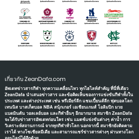
เกี่ยวกับ ZeanDafa.com
อัพเดทข่าวสารกีฬา ทุกความเคลื่อนไหว ทุกไฮไลท์สำคัญ ที่นี่ที่เดียว
ZeanDafa นำเสนอข่าวสาร และข้อคิดเห็นของการแข่งขันกีฬาทั้งใน
ประเทศ และต่างประเทศ เช่น พรีเมียร์ลีก แชมเปี้ยนส์ลีก ฟุตบอลโลก
เทนนิส บาสเก็ตบอล NBA สนุ้กเกอร์ เอเชียนเกมส์ โอลิมปิก มวย
แบดมินตัน วอลเลย์บอล และกีฬาอื่นๆ อีกมากมาย สมาชิก ZeanDafa
จะได้รับข่าวสารอัพเดทก่อนใคร เช่น แมตช์แข่งขันต่างๆ ค่าน้ำ การ
วิเคราะห์สถานการณ์ จากทุกกีฬาทั่วโลก นอกจากนี้ สมาชิกยังติดตาม
เราได้ ทางโซเชียลมีเดีย และสามารถแชร์ข่าวสารต่างๆ ผ่านทางโลก
ออนไลน์ได้อีกด้วย