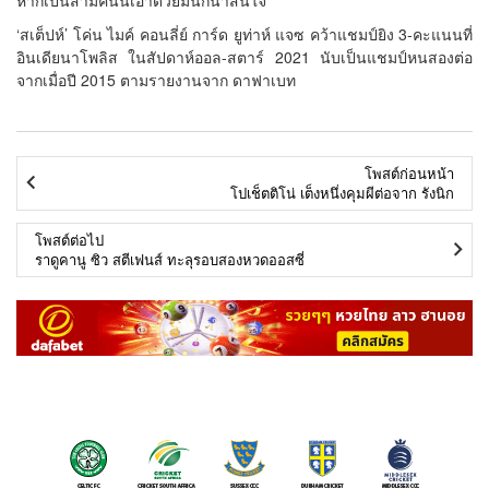
‘สเต็ปห์’ โค่น ไมค์ คอนลี่ย์ การ์ด ยูท่าห์ แจซ คว้าแชมป์ยิง 3-คะแนนที่
อินเดียนาโพลิส ในสัปดาห์ออล-สตาร์ 2021 นับเป็นแชมป์หนสองต่อ
จากเมื่อปี 2015 ตามรายงานจาก ดาฟาเบท
โพสต์ก่อนหน้า
โปเช็ตติโน่ เต็งหนึ่งคุมผีต่อจาก รังนิก
โพสต์ต่อไป
ราดูคานู ซิว สตีเฟนส์ ทะลุรอบสองหวดออสซี่