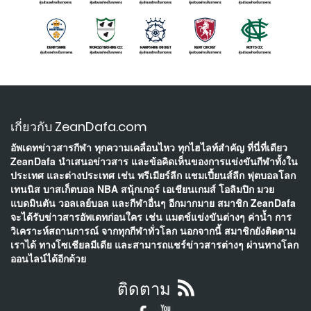
เกี่ยวกับ ZeanDafa.com
อัพเดทข่าวสารกีฬา ทุกความเคลื่อนไหว ทุกไฮไลท์สำคัญ ที่นี่ที่เดียว
ZeanDafa นำเสนอข่าวสาร และข้อคิดเห็นของการแข่งขันกีฬาทั้งใน
ประเทศ และต่างประเทศ เช่น พรีเมียร์ลีก แชมเปี้ยนส์ลีก ฟุตบอลโลก
เทนนิส บาสเก็ตบอล NBA สนุ้กเกอร์ เอเชียนเกมส์ โอลิมปิก มวย
แบดมินตัน วอลเลย์บอล และกีฬาอื่นๆ อีกมากมาย สมาชิก ZeanDafa
จะได้รับข่าวสารอัพเดทก่อนใคร เช่น แมตช์แข่งขันต่างๆ ค่าน้ำ การ
วิเคราะห์สถานการณ์ จากทุกกีฬาทั่วโลก นอกจากนี้ สมาชิกยังติดตาม
เราได้ ทางโซเชียลมีเดีย และสามารถแชร์ข่าวสารต่างๆ ผ่านทางโลก
ออนไลน์ได้อีกด้วย
ติดตาม