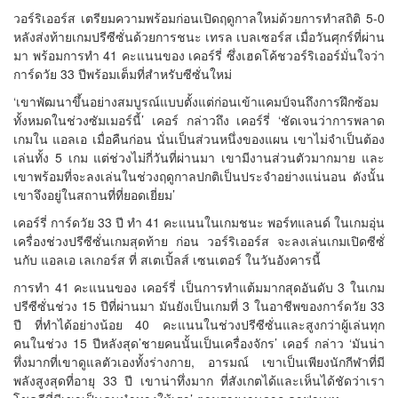
วอร์ริเออร์ส เตรียมความพร้อมก่อนเปิดฤดูกาลใหม่ด้วยการทำสถิติ 5-0
หลังส่งท้ายเกมปรีซีซั่นด้วยการชนะ เทรล เบลเซอร์ส เมื่อวันศุกร์ที่ผ่าน
มา พร้อมการทำ 41 คะแนนของ เคอร์รี่ ซึ่งเฮดโค้ชวอร์ริเออร์มั่นใจว่า
การ์ดวัย 33 ปีพร้อมเต็มที่สำหรับซีซั่นใหม่
‘เขาพัฒนาขึ้นอย่างสมบูรณ์แบบตั้งแต่ก่อนเข้าแคมป์จนถึงการฝึกซ้อม
ทั้งหมดในช่วงซัมเมอร์นี้’ เคอร์ กล่าวถึง เคอร์รี่ ‘ชัดเจนว่าการพลาด
เกมใน แอลเอ เมื่อคืนก่อน นั่นเป็นส่วนหนึ่งของแผน เขาไม่จำเป็นต้อง
เล่นทั้ง 5 เกม แต่ช่วงไม่กี่วันที่ผ่านมา เขามีงานส่วนตัวมากมาย และ
เขาพร้อมที่จะลงเล่นในช่วงฤดูกาลปกติเป็นประจำอย่างแน่นอน ดังนั้น
เขาจึงอยู่ในสถานที่ที่ยอดเยี่ยม’
เคอร์รี่ การ์ดวัย 33 ปี ทำ 41 คะแนนในเกมชนะ พอร์ทแลนด์ ในเกมอุ่น
เครื่องช่วงปรีซีซั่นเกมสุดท้าย ก่อน วอร์ริเออร์ส จะลงเล่นเกมเปิดซีซั่
นกับ แอลเอ เลเกอร์ส ที่ สเตเปิ้ลส์ เซนเตอร์ ในวันอังคารนี้
การทำ 41 คะแนนของ เคอร์รี่ เป็นการทำแต้มมากสุดอันดับ 3 ในเกม
ปรีซีซั่นช่วง 15 ปีที่ผ่านมา มันยังเป็นเกมที่ 3 ในอาชีพของการ์ดวัย 33
ปี ที่ทำได้อย่างน้อย 40 คะแนนในช่วงปรีซีซั่นและสูงกว่าผู้เล่นทุก
คนในช่วง 15 ปีหลังสุด’ชายคนนั้นเป็นเครื่องจักร’ เคอร์ กล่าว ‘มันน่า
ทึ่งมากที่เขาดูแลตัวเองทั้งร่างกาย, อารมณ์ เขาเป็นเพียงนักกีฬาที่มี
พลังสูงสุดที่อายุ 33 ปี เขาน่าทึ่งมาก ที่สังเกตได้และเห็นได้ชัดว่าเรา