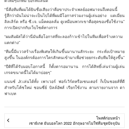
ติใหม่ๆแก่ทีม ปอร์ทแลนด์
“นี่คือทีมที่ผมได้ยินชื่อเสียงว่าคือขาประจำเพลย์ออฟมาจนถึงตอนนี้
รู้สึกว่ามันไม่น่าจะเป็นไปได้ที่ผมมีโอกาสร่วมงานผู้เล่นอย่าง แดเมี่ยน
ลิลเลิร์ด หรือ ซี.เจ. แม็คคอลลั่ม ดูเหมือนพวกเขาคือสุดของชื่อใช้งาน”
การเปิดปากกับเว็บไซต์ทางการ
“ผมสัมผัสได้ว่านี่มันคือโอกาสที่จะลองก้าวเข้าไปในทีมเพื่อสร้างความ
แตกต่าง”
“ทีมนี้มีแววสร้างเรื่องพิเศษให้เกินขึ้นมานานสักระยะ กระทั่งเป้าหมาย
สูงขึ้น ในองค์กรต้องการใครสักคนเข้ามาเพื่อช่วยยกระดับทีมให้สูงขึ้น”
“ปีติที่ได้รับมอบโอกาสนี้ ก็ตั้งตารอมานาน การได้สิทธิ์เล่นร่วมผู้เล่น
เกรดขนาดนี้ไม่ได้มาบ่อยๆ”
แนนซ์ Jr.เล่นได้ทั้ง เพาเวอร์ ฟอร์เวิร์ดหรือเซนเตอร์ ก็เป็นชอยส์ที่ดี
สำหรับโค้ชใหม่ ชอนซี่ย์ บิลล์อัพส์ เรียกใช้งาน ตามรายงานจาก ดา
ฟาเบท
โพสต์ก่อนหน้า
เซาธ์เกต ยันบอลโลก 2022 อักฤษอาจไม่ใช่ทีมชุดปัจจุบัน