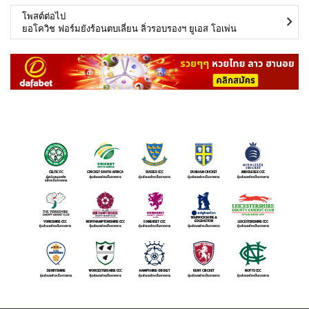
โพสต์ต่อไป
ยอโควิช ฟอร์มยังร้อนตบเลี่ยน ลิ่วรอบรองฯ ยูเอส โอเพ่น