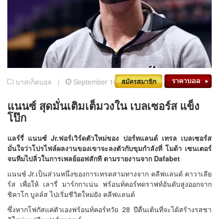
บาสเก็ตบอล |
September 10, 2021
แนนซ์ สุดมั่นเติมเต็มวงใน เบลเซอร์ส แข็ง
โป๊ก
แลร์รี่ แนนซ์
Jr.
ฟอร์เวิร์ดตัวใหม่ของ ปอร์ทแลนด์ เทรล เบลเซอร์ส
มั่นใจว่าโปรไฟล์ผลงานของเขาจะลงตัวกับขุมกำลังที่ โมด้า เซนเตอร์
จนทีมไปลิ่วในการเพลย์ออฟสักที ตามรายงานจาก
Dafabet
แนนซ์ Jr.เป็นส่วนหนึ่งของการเทรดสามทางจาก คลีฟแลนด์ คาวาเลีย
ร์ส เพื่อให้ เลารี่ มาร์กกาเน่น ฟร้อนท์คอร์ทดราฟท์อันดับสูงออกจาก
ชิคาโก บูลล์ส ไปเริ่มชีวิตใหม่ยัง คลีฟแลนด์
ซึ่งหากโฟกัสแค่ตัวเองฟร้อนท์คอร์ทวัย 28 ปีตื่นเต้นที่จะได้สร้างรสชา