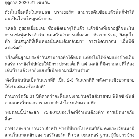
ฤดูกาล 2020-21 เช่นกัน
ดังนั้นเมื่อหนึ่งในสแปลช บราเธอร์ส สามารถคืนซ้อมแล้วนั้นก็ทำให้
คนเป็นโค้ชใหญ่หน้าบาน
“เคลย์ ดูยอดเยี่ยมเลย ซ้อมชู้ตเบาๆได้แล้ว แล้วข้างที่เขาอยู่ก็ชนะใน
การแข่งชู้ตประจำวัน หมอนั่นสามารถยิ้มออก, หัวเราะร่วน, ยิงมุกไป
ทั่ว มันสนุกดีที่เห็นหมอนั่นคนเดิมกลับมา” การเปิดปากกับ ‘เอ็นบีซี
สปอร์ตส์’
“เรื่องพื้นฐานประจำวันสามารถทำได้หมด แต่ยังไม่ได้ซ้อมแบ่งข้างเต็ม
คอร์ท เรายังไม่ปล่อยให้มีการปะทะเต็มที่ แต่ เคลย์ ก็มีความสุขที่ได้ลง
เล่นบ้างแล้วเรายิ่งแฮปปี้เมื่อเขามามีส่วนร่วม”
“ดังนั้นมันนับเป็นวันแรกที่ดี เป็น 2-3 วันแรกที่ดี พลังงานเชิงบวกช่วย
ให้เริ่มเดินเครื่องสักที”
ด้านการ์ดวัย 31 ปีที่คาดว่าจะฟื้นแข่งเกมวันคริสต์มาสพบ ฟีนิกซ์ ซันส์
ตามแผนนั้นบอกว่าร่างกายกำลังไต่ระดับความฟิต
“ผมตอนนี้น่าจะสัก 75-80%ของเรื่องที่จำเป็นต้องทำ” การเปิดปากกับ
สื่อฯ
ดาฟาเบท รายงานว่า สำหรับช่วงปีที่หายไป ธอมป์สัน คงแวะเวียนมามี
ส่วนในเกมเหย้าของ วอร์ริเออร์ส ที่ เชส เซนเตอร์ ฐานะผู้สื่อข่าวข้าง