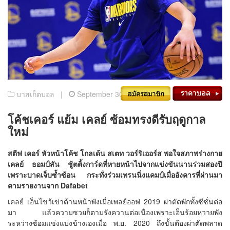
บาสเก็ตบอล |
September 30, 2021
โค้ชเคอร์ แย้ม เคลย์ ซ้อมทรงดีรับฤดูกาล
ใหม่
สตีฟ เคอร์ หัวหน้าโค้ช โกลเด้น สเตท วอร์ริเออร์ส พอใจสภาพร่างกาย
เคลย์ ธอมป์สัน ชู้ตติ้งการ์ดที่หายหน้าไปจากแข่งขันนานร่วมสองปี
เพราะบาดเจ็บซ้ำซ้อน กระทั่งร่วมเทรนนิ่งแคมป์เมื่ออังคารที่ผ่านมา
ตามรายงานจาก
Dafabet
เคลย์ เอ็นไขว้เข่าด้านหน้าพังเมื่อเพลย์ออฟ 2019 ผ่าตัดพักทั้งซีซั่นต่อ
มา แล้วความซวยก็ตามรังควานต่อเนื่องเพราะเอ็นร้อยหวายพัง
ระหว่างซ้อมแข่งแบ่งข้างเองเมื่อ พ.ย. 2020 ถึงขั้นต้องผ่าตัดพลาด