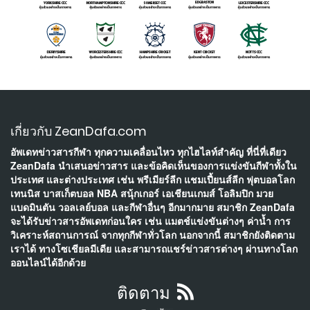
เกี่ยวกับ ZeanDafa.com
อัพเดทข่าวสารกีฬา ทุกความเคลื่อนไหว ทุกไฮไลท์สำคัญ ที่นี่ที่เดียว
ZeanDafa นำเสนอข่าวสาร และข้อคิดเห็นของการแข่งขันกีฬาทั้งใน
ประเทศ และต่างประเทศ เช่น พรีเมียร์ลีก แชมเปี้ยนส์ลีก ฟุตบอลโลก
เทนนิส บาสเก็ตบอล NBA สนุ้กเกอร์ เอเชียนเกมส์ โอลิมปิก มวย
แบดมินตัน วอลเลย์บอล และกีฬาอื่นๆ อีกมากมาย สมาชิก ZeanDafa
จะได้รับข่าวสารอัพเดทก่อนใคร เช่น แมตช์แข่งขันต่างๆ ค่าน้ำ การ
วิเคราะห์สถานการณ์ จากทุกกีฬาทั่วโลก นอกจากนี้ สมาชิกยังติดตาม
เราได้ ทางโซเชียลมีเดีย และสามารถแชร์ข่าวสารต่างๆ ผ่านทางโลก
ออนไลน์ได้อีกด้วย
ติดตาม