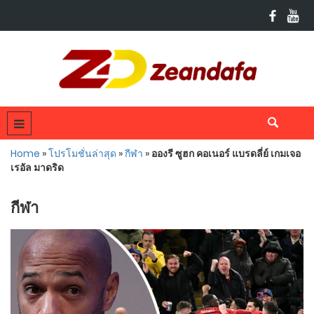
Home
»
โปรโมชั่นล่าสุด
»
กีฬา
»
อองรี ซูฮก คอเนอร์ แบรดลี่ย์ เกมเจอ
เรอัล มาดริด
กีฬา