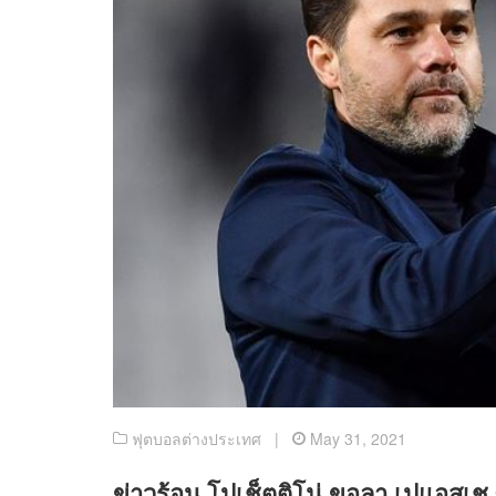
ฟุตบอลต่างประเทศ |
May 31, 2021
ข่าวร้อน โปเช็ตติโน่ ขอลา เปแอสเช ซ