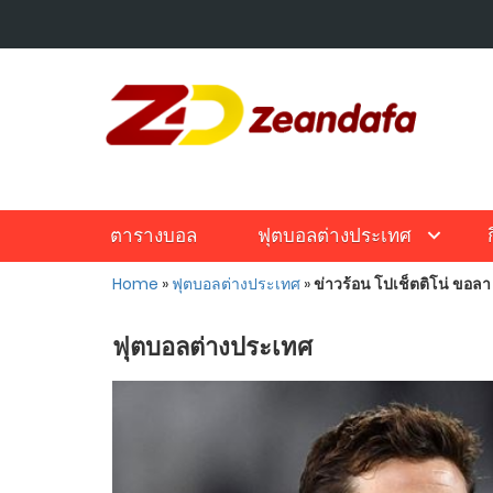
ตารางบอล
ฟุตบอลต่างประเทศ
Home
»
ฟุตบอลต่างประเทศ
»
ข่าวร้อน โปเช็ตติโน่ ขอลา 
ฟุตบอลต่างประเทศ