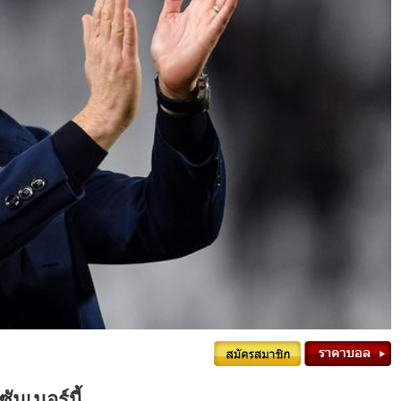
ัมเมอร์นี้