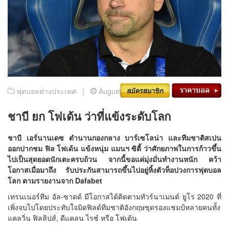
ฟุตบอลต่างประเทศ |
August 11, 2021
ชาบี ยก โฟเด้น ว่าที่แข้งระดับโลก
ชาบี เอร์นานเดซ ตำนานกองกลาง บาร์เซโลน่า และทีมชาติสเปน
ออกปากชม ฟิล โฟเด้น แข้งหนุ่ม แมนฯ ซิตี้ ว่าศักยภาพในการก้าวขึ้น
ไปเป็นสุดยอดนักเตะครบถ้วน จากนี้ขอแค่มุ่งมั่นทำงานหนัก คว้า
โอกาสเมื่อมาถึง รับประกันสามารถขึ้นไปอยู่หิ้งตัวท็อปวงการฟุตบอล
โลก ตามรายงานจาก
Dafabet
เทรนเนอร์ทีม อัล-ซาดด์ มีโอกาสได้ติดตามทัวร์นาเมนต์ ยูโร 2020 ที่
เพิ่งจบไปโดยประทับใจมิดฟิลด์ทีมชาติอังกฤษชุดรองแชมป์หลายคนทั้ง
แคลวิ่น ฟิลลิปส์, ดีแคลน ไรซ์ หรือ โฟเด้น