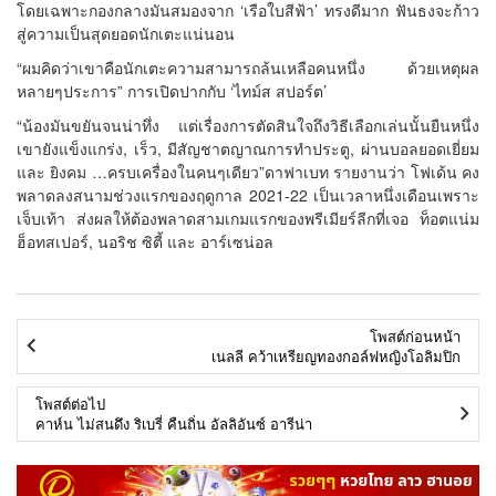
โดยเฉพาะกองกลางมันสมองจาก ‘เรือใบสีฟ้า’ ทรงดีมาก ฟันธงจะก้าว
สู่ความเป็นสุดยอดนักเตะแน่นอน
“ผมคิดว่าเขาคือนักเตะความสามารถล้นเหลือคนหนึ่ง ด้วยเหตุผล
หลายๆประการ” การเปิดปากกับ ‘ไทม์ส สปอร์ต’
“น้องมันขยันจนน่าทึ่ง แต่เรื่องการตัดสินใจถึงวิธีเลือกเล่นนั้นยืนหนึ่ง
เขายังแข็งแกร่ง, เร็ว, มีสัญชาตญาณการทำประตู, ผ่านบอลยอดเยี่ยม
และ ยิงคม …ครบเครื่องในคนๆเดียว”ดาฟาเบท รายงานว่า โฟเด้น คง
พลาดลงสนามช่วงแรกของฤดูกาล 2021-22 เป็นเวลาหนึ่งเดือนเพราะ
เจ็บเท้า ส่งผลให้ต้องพลาดสามเกมแรกของพรีเมียร์ลีกที่เจอ ท็อตแน่ม
ฮ็อทสเปอร์, นอริช ซิตี้ และ อาร์เซน่อล
โพสต์ก่อนหน้า
เนลลี คว้าเหรียญทองกอล์ฟหญิงโอลิมปิก
โพสต์ต่อไป
คาห์น ไม่สนดึง ริเบรี่ คืนถิ่น อัลลิอันซ์ อารีน่า