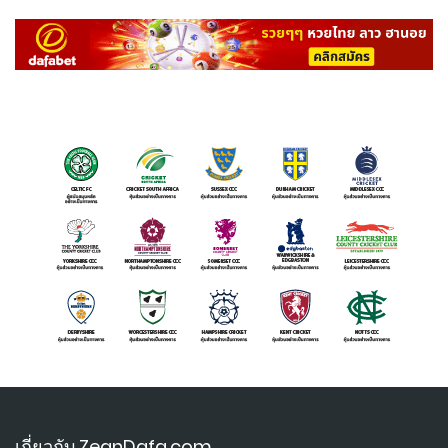
เกี่ยวกับ ZeanDafa.com