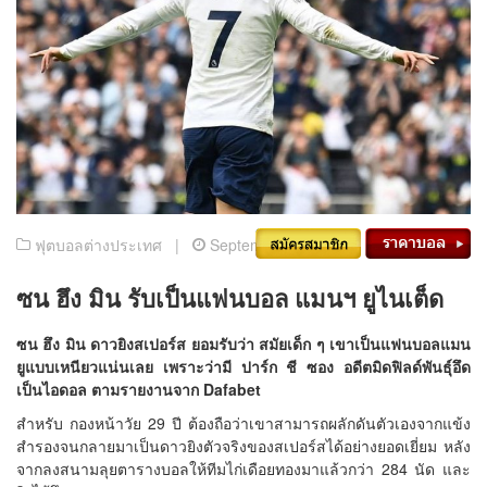
ฟุตบอลต่างประเทศ |
September 21, 2021
ซน ฮึง มิน รับเป็นแฟนบอล แมนฯ ยูไนเต็ด
ซน ฮึง มิน ดาวยิงสเปอร์ส ยอมรับว่า สมัยเด็ก ๆ เขาเป็นแฟนบอลแมน
ยูแบบเหนียวแน่นเลย เพราะว่ามี ปาร์ก ชี ซอง อดีตมิดฟิลด์พันธุ์อึด
เป็นไอดอล ตามรายงานจาก
Dafabet
สำหรับ กองหน้าวัย 29 ปี ต้องถือว่าเขาสามารถผลักดันตัวเองจากแข้ง
สำรองจนกลายมาเป็นดาวยิงตัวจริงของสเปอร์สได้อย่างยอดเยี่ยม หลัง
จากลงสนามลุยตารางบอลให้ทีมไก่เดือยทองมาแล้วกว่า 284 นัด และ