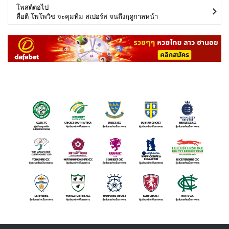
โพสต์ต่อไป
สื่อตี โพโพวิช จะคุมทีม สเปอร์ส จนถึงฤดูกาลหน้า