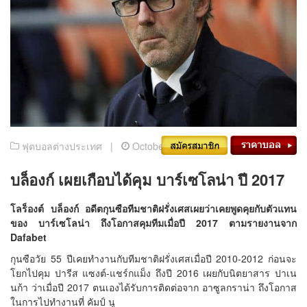
ฟุตบอลต่างประเทศ |
October 11, 2021
บล็องก์ เผยเกือบได้คุม บาร์เซโลน่า ปี 2017
โลร็องต์ บล็องก์ อดีตกุนซือทีมชาติฝรั่งเศสเผยว่าเคยพูดคุยกับตัวแทน
ของ บาร์เซโลน่า ถึงโอกาสคุมทีมเมื่อปี 2017 ตามรายงานจาก
Dafabet
กุนซือวัย 55 ปีเคยทำงานกับทีมชาติฝรั่งเศสเมื่อปี 2010-2012 ก่อนจะ
โยกไปคุม ปารีส แซงต์-แชร์กแม็ง ถึงปี 2016 เผยกับนิตยาสาร ปาเน
นก้า ว่าเมื่อปี 2017 ตนเองได้รับการติดต่อจาก อาซูลกราน่า ถึงโอกาส
ในการไปทำงานที่ คัมป์ นู