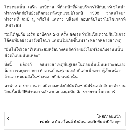
โดยตอนนั้น เอริก อาบิดาล ที่ทำหน้าที่ฝ่ายบริหารให้กับบาร์เซโลน่า
ทำการติดต่อไปยังอดีตกองหลังชุดแชมป์โลกปี 1998 ว่าสนใจมา
ทำงานที่ คัมป์ นู หรือไม่ แต่ทาง บล็องก์ ตอบกลับไปว่าไม่ใช่เวลาที่
เหมาะสม
“ผมได้คุยกับ เอริก อาบีดาล 2-3 ครั้ง ชัดเจนว่ามันเป็นความฝันในการ
ได้คุมทีมอย่างบาร์เซโลน่า แต่มันไม่เกิดขึ้นเพราะหลากหลายสาเหตุ
“มันไม่ใช่เวลาที่เหมาะสมหรือบางคนคิดว่าผมยังไม่พร้อมกับงานนนั้น
ชีวิตก็แบบนั้นแหละ”
ทั้งนี้ บล็องก์ อธิบายสาเหตุที่ปฏิเสธในตอนนั้นเป็นเพราะตนเอง
ต้องการหยุดจากการทำงานด้านฟุตบอลสักปีเศษเนื่องจากรู้สึกเหนื่อย
ล้าและหมดพลังในช่วงหลายปีก่อนหน้านั้น
ดาฟาเบท รายงานว่า อดีตกองหลังกัปตันทีมชาติฝรั่งเศสกลับมาทำงาน
อีกครั้งเมื่อปีที่ผ่านมา หลังจากตกลงคุมทีม อัล รายยาน ในกาตาร์
โพสต์ก่อนหน้า
เซาธ์เกต ยัน สโตนส์ ยังมีอนาคตกับทีมชาติอังกฤษ