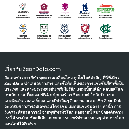
เกี่ยวกับ ZeanDafa.com
อัพเดทข่าวสารกีฬา ทุกความเคลื่อนไหว ทุกไฮไลท์สำคัญ ที่นี่ที่เดียว
ZeanDafa นำเสนอข่าวสาร และข้อคิดเห็นของการแข่งขันกีฬาทั้งใน
ประเทศ และต่างประเทศ เช่น พรีเมียร์ลีก แชมเปี้ยนส์ลีก ฟุตบอลโลก
เทนนิส บาสเก็ตบอล NBA สนุ้กเกอร์ เอเชียนเกมส์ โอลิมปิก มวย
แบดมินตัน วอลเลย์บอล และกีฬาอื่นๆ อีกมากมาย สมาชิก ZeanDafa
จะได้รับข่าวสารอัพเดทก่อนใคร เช่น แมตช์แข่งขันต่างๆ ค่าน้ำ การ
วิเคราะห์สถานการณ์ จากทุกกีฬาทั่วโลก นอกจากนี้ สมาชิกยังติดตาม
เราได้ ทางโซเชียลมีเดีย และสามารถแชร์ข่าวสารต่างๆ ผ่านทางโลก
ออนไลน์ได้อีกด้วย