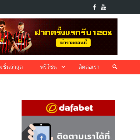
ชั่นล่าสุด
ฟรีโซน
ติดต่อเรา