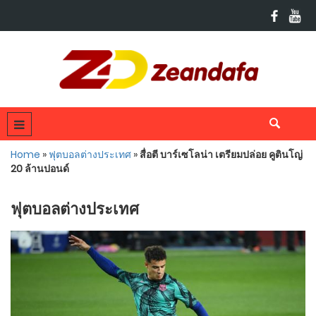
Home
»
ฟุตบอลต่างประเทศ
»
สื่อตี บาร์เซโลน่า เตรียมปล่อย คูตินโญ่
20 ล้านปอนด์
ฟุตบอลต่างประเทศ