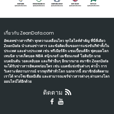
เกี่ยวกับ ZeanDafa.com
อัพเดทข่าวสารกีฬา ทุกความเคลื่อนไหว ทุกไฮไลท์สำคัญ ที่นี่ที่เดียว
ZeanDafa นำเสนอข่าวสาร และข้อคิดเห็นของการแข่งขันกีฬาทั้งใน
ประเทศ และต่างประเทศ เช่น พรีเมียร์ลีก แชมเปี้ยนส์ลีก ฟุตบอลโลก
เทนนิส บาสเก็ตบอล NBA สนุ้กเกอร์ เอเชียนเกมส์ โอลิมปิก มวย
แบดมินตัน วอลเลย์บอล และกีฬาอื่นๆ อีกมากมาย สมาชิก ZeanDafa
จะได้รับข่าวสารอัพเดทก่อนใคร เช่น แมตช์แข่งขันต่างๆ ค่าน้ำ การ
วิเคราะห์สถานการณ์ จากทุกกีฬาทั่วโลก นอกจากนี้ สมาชิกยังติดตาม
เราได้ ทางโซเชียลมีเดีย และสามารถแชร์ข่าวสารต่างๆ ผ่านทางโลก
ออนไลน์ได้อีกด้วย
ติดตาม