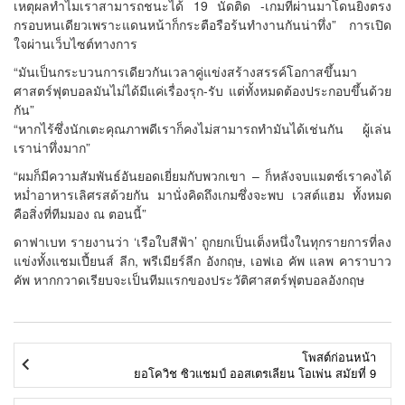
เหตุผลทำไมเราสามารถชนะได้ 19 นัดติด -เกมที่ผ่านมาโดนยิงตรง
กรอบหนเดียวเพราะแดนหน้าก็กระตือรือร้นทำงานกันน่าทึ่ง” การเปิด
ใจผ่านเว็บไซต์ทางการ
“มันเป็นกระบวนการเดียวกันเวลาคู่แข่งสร้างสรรค์โอกาสขึ้นมา
ศาสตร์ฟุตบอลมันไม่ได้มีแค่เรื่องรุก-รับ แต่ทั้งหมดต้องประกอบขึ้นด้วย
กัน”
“หากไร้ซึ่งนักเตะคุณภาพดีเราก็คงไม่สามารถทำมันได้เช่นกัน ผู้เล่น
เราน่าทึ่งมาก”
“ผมก็มีความสัมพันธ์อันยอดเยี่ยมกับพวกเขา – ก็หลังจบแมตช์เราคงได้
หม่ำอาหารเลิศรสด้วยกัน มานั่งคิดถึงเกมซึ่งจะพบ เวสต์แฮม ทั้งหมด
คือสิ่งที่ทีมมอง ณ ตอนนี้”
ดาฟาเบท รายงานว่า ‘เรือใบสีฟ้า’ ถูกยกเป็นเต็งหนึ่งในทุกรายการที่ลง
แข่งทั้งแชมเปี้ยนส์ ลีก, พรีเมียร์ลีก อังกฤษ, เอฟเอ คัพ แลพ คาราบาว
คัพ หากกวาดเรียบจะเป็นทีมแรกของประวัติศาสตร์ฟุตบอลอังกฤษ
โพสต์ก่อนหน้า
ยอโควิช ซิวแชมป์ ออสเตรเลียน โอเพ่น สมัยที่ 9