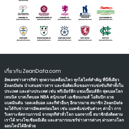
เกี่ยวกับ ZeanDafa.com
อัพเดทข่าวสารกีฬา ทุกความเคลื่อนไหว ทุกไฮไลท์สำคัญ ที่นี่ที่เดียว
ZeanDafa นำเสนอข่าวสาร และข้อคิดเห็นของการแข่งขันกีฬาทั้งใน
ประเทศ และต่างประเทศ เช่น พรีเมียร์ลีก แชมเปี้ยนส์ลีก ฟุตบอลโลก
เทนนิส บาสเก็ตบอล NBA สนุ้กเกอร์ เอเชียนเกมส์ โอลิมปิก มวย
แบดมินตัน วอลเลย์บอล และกีฬาอื่นๆ อีกมากมาย สมาชิก ZeanDafa
จะได้รับข่าวสารอัพเดทก่อนใคร เช่น แมตช์แข่งขันต่างๆ ค่าน้ำ การ
วิเคราะห์สถานการณ์ จากทุกกีฬาทั่วโลก นอกจากนี้ สมาชิกยังติดตาม
เราได้ ทางโซเชียลมีเดีย และสามารถแชร์ข่าวสารต่างๆ ผ่านทางโลก
ออนไลน์ได้อีกด้วย