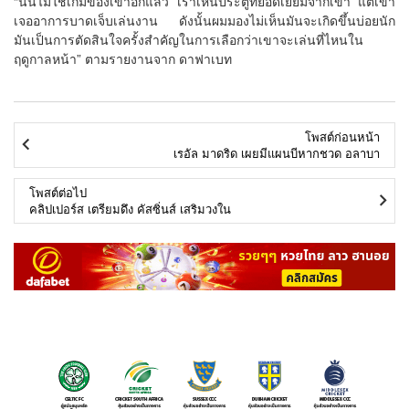
“นั่นไม่ใช่เกมของเขาอีกแล้ว เราเห็นประตูที่ยอดเยี่ยมจากเขา แต่เขา
เจออาการบาดเจ็บเล่นงาน ดังนั้นผมมองไม่เห็นมันจะเกิดขึ้นบ่อยนัก
มันเป็นการตัดสินใจครั้งสำคัญในการเลือกว่าเขาจะเล่นที่ไหนใน
ฤดูกาลหน้า” ตามรายงานจาก ดาฟาเบท
โพสต์ก่อนหน้า
เรอัล มาดริด เผยมีแผนบีหากชวด อลาบา
โพสต์ต่อไป
คลิปเปอร์ส เตรียมดึง คัสซิ่นส์ เสริมวงใน