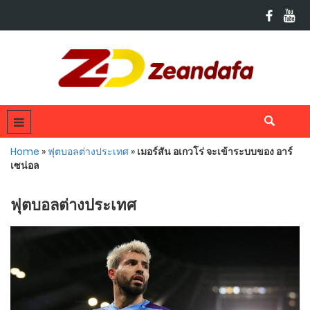
Home
»
ฟุตบอลต่างประเทศ
»
เมอร์สัน อเกวโร่ จะเข้าระบบของ อาร์
เซน่อล
ฟุตบอลต่างประเทศ