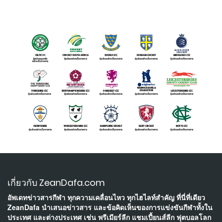
เกี่ยวกับ ZeanDafa.com
อัพเดทข่าวสารกีฬา ทุกความเคลื่อนไหว ทุกไฮไลท์สำคัญ ที่นี่ที่เดียว
ZeanDafa นำเสนอข่าวสาร และข้อคิดเห็นของการแข่งขันกีฬาทั้งใน
ประเทศ และต่างประเทศ เช่น พรีเมียร์ลีก แชมเปี้ยนส์ลีก ฟุตบอลโลก