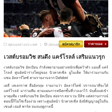
ฟุตบอลต่างประเทศ |
January 28, 2021
เวสต์บรอมวิช สนดึง แคร์โรลล์ เสริมแนวรุก
เวสต์บรอมวิช อัลเบียน กำลังพยายามอย่างหนักเพื่อคว้าตัว แอนดี้ แคร์
โรลล์ ศูนย์หน้าร่างใหญ่ของ นิวคาสเซิ่ล ยูไนเต็ด ให้มาร่วมงานกับ
แซม อัลลาร์ไดซ์ ตามรายงานจาก Dafabet
เดลี่ เทเลกราฟ สื่ออังกฤษ รายงานว่า อัลลาร์ไดซ์ ปรารถนาที่จะได้
แคร์โรลล์ มาร่วมทีม ตามแผนการหนีตกชั้นที่วางเอาไว้ นับตั้งแต่เข้า
มาคุมทีม เวสต์บรอมวิช อัลเบียน ต่อจาก สลาเวน บีลิช แต่สถานการณ์
ตอนนี้ก็ไม่ใช่เรื่องง่าย เพราะศูนย์หน้า นิวคาสเซิ่ล ยังมีสัญญาอยู่ในถิ่น
เซนต์ เจมส์ พาร์ค จนจบฤดูกาลนี้