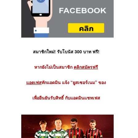
สมาชิกใหม่! รับโบนัส 300 บาท ฟรี!
หากยังไม่เป็นสมาชิก
คลิกสมัครฟรี
แอดเฟส
ทักแอดมิน แจ้ง “ยูสเซอร์เนม” ของ
เพื่อยืนยันรับสิทธิ์ กับแอดมินแชทเฟส