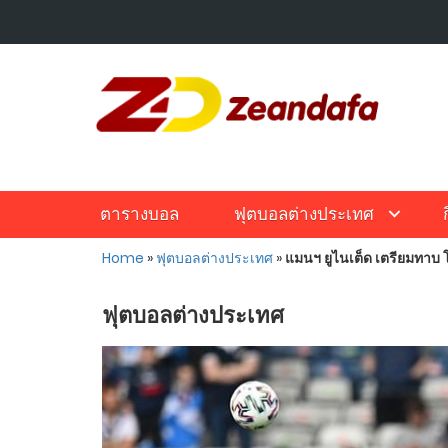
ตารางบอล
ฟุตบอลต่างประเทศ
Home
»
ฟุตบอลต่างประเทศ
»
แมนฯ ยูไนเต็ด เตรียมทาบ
ฟุตบอลต่างประเทศ