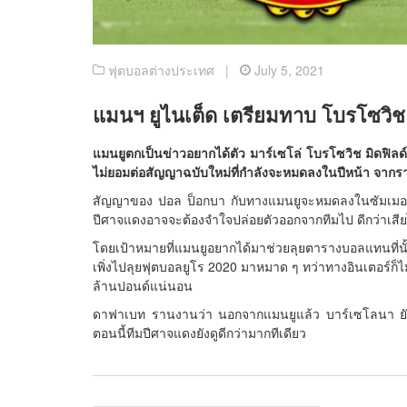
ฟุตบอลต่างประเทศ |
July 5, 2021
แมนฯ ยูไนเต็ด เตรียมทาบ โบรโซวิ
แมนยูตกเป็นข่าวอยากได้ตัว มาร์เซโล่ โบรโซวิช มิดฟิลด์
ไม่ยอมต่อสัญญาฉบับใหม่ที่กำลังจะหมดลงในปีหน้า จา
สัญญาของ ปอล ป็อกบา กับทางแมนยูจะหมดลงในซัมเมอร์ปีห
ปีศาจแดงอาจจะต้องจำใจปล่อยตัวออกจากทีมไป ดีกว่าเสี
โดยเป้าหมายที่แมนยูอยากได้มาช่วยลุยตารางบอลแทนที่นั
เพิ่งไปลุยฟุตบอลยูโร 2020 มาหมาด ๆ ทว่าทางอินเตอร์ก็ไม
ล้านปอนด์แน่นอน
ดาฟาเบท รานงานว่า นอกจากแมนยูแล้ว บาร์เซโลนา ยังเป็
ตอนนี้ทีมปีศาจแดงยังดูดีกว่ามากทีเดียว