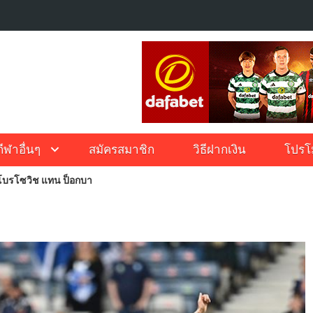
กีฬาอื่นๆ
สมัครสมาชิก
วิธีฝากเงิน
โปรโม
 โบรโซวิช แทน ป็อกบา