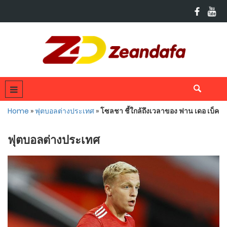
Home
»
ฟุตบอลต่างประเทศ
»
โซลชา ชี้ใกล้ถึงเวลาของ ฟาน เดอ เบ็ค
ฟุตบอลต่างประเทศ