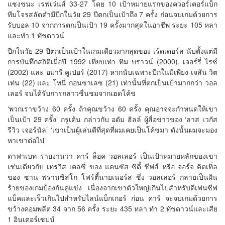
แซงชนะ เรฟเว่นส์ 33-27 โดย 10 เป้าหมายแรกของควอร์เตอร์แบ็ก
ทีมโจรสลัดดำมีปีกในวัย 29 ปีตกเป็นเป้าถึง 7 ครั้ง ก่อนจบเกมด้วยการ
รับบอล 10 จากการตกเป็นเป้า 19 ครั้งมากสุดในอาชีพ ระยะ 105 หลา
และทำ 1 ทัชดาวน์
ปีกในวัย 29 ปีตกเป็นเป้าในเกมเดียวมากสุดของ เร้ดเดอร์ส นับตั้งแต่มี
การบันทึกสถิติเมื่อปี 1992 เทียบเท่า ทิม บราวน์ (2000), เจอร์รี่ ไรซ์
(2002) และ อมารี คูเปอร์ (2017) หากนับเฉพาะปีกในมีเพียง เจสัน วิต
เท่น (22) และ โทนี่ กอนซาเลซ (21) เท่านั้นที่ตกเป็นเป้ามากกว่า วอล
เลอร์ จนได้รับการกล่าวชื่นชมจากเฮดโค้ช
‘พวกเราขว้าง 60 ครั้ง ถ้าคุณขว้าง 60 ครั้ง คุณอาจจะกำหนดให้เขา
เป็นเป้า 29 ครั้ง’ กรูเด้น กล่าวกับ อดัม ฮิลล์ ผู้สื่อข่าวของ ‘ลาส เวกัส
รีวิว เจอร์นัล’ ‘เขาเป็นผู้เล่นดีที่สุดที่ผมเคยเป็นโค้ชมา ดังนั้นผมจะมอง
หาเขาต่อไป’
ดาฟาเบท รายงานว่า คาร์ ล็อค วอลเลอร์ เป็นเป้าหมายหลักของเขา
เช่นเดียวกับ เทรวิส เคลซี่ ของ แคนซัส ซิตี้ ชีฟส์ หรือ จอร์จ คิตเทิ่ล
ของ ซาน ฟรานซิสโก โฟร์ตี้นายเนอร์ส ซึ่ง วอลเลอร์ กลายเป็นฝัน
ร้ายของเกมป้องกันคู่แข่ง เนื่องจากเขาตัวใหญ่เกินไปสำหรับดีเฟนซีฟ
แบ็คและเร็วเกินไปสำหรับไลน์แบ็กเกอร์ ก่อน คาร์ จะจบเกมด้วยการ
ขว้างคอมพลีต 34 จาก 56 ครั้ง ระยะ 435 หลา ทำ 2 ทัชดาวน์และเสีย
1 อินเตอร์เซปน์