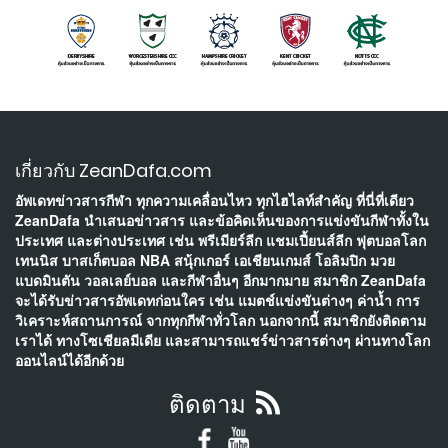
เกี่ยวกับ ZeanDafa.com
อัพเดทข่าวสารกีฬา ทุกความเคลื่อนไหว ทุกไฮไลท์สำคัญ ที่นี่ที่เดียว
ZeanDafa นำเสนอข่าวสาร และข้อคิดเห็นของการแข่งขันกีฬาทั้งใน
ประเทศ และต่างประเทศ เช่น พรีเมียร์ลีก แชมเปี้ยนส์ลีก ฟุตบอลโลก
เทนนิส บาสเก็ตบอล NBA สนุ้กเกอร์ เอเชียนเกมส์ โอลิมปิก มวย
แบดมินตัน วอลเลย์บอล และกีฬาอื่นๆ อีกมากมาย สมาชิก ZeanDafa
จะได้รับข่าวสารอัพเดทก่อนใคร เช่น แมตช์แข่งขันต่างๆ ค่าน้ำ การ
วิเคราะห์สถานการณ์ จากทุกกีฬาทั่วโลก นอกจากนี้ สมาชิกยังติดตาม
เราได้ ทางโซเชียลมีเดีย และสามารถแชร์ข่าวสารต่างๆ ผ่านทางโลก
ออนไลน์ได้อีกด้วย
ติดตาม