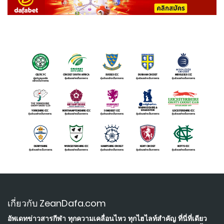
เกี่ยวกับ ZeanDafa.com
อัพเดทข่าวสารกีฬา ทุกความเคลื่อนไหว ทุกไฮไลท์สำคัญ ที่นี่ที่เดียว