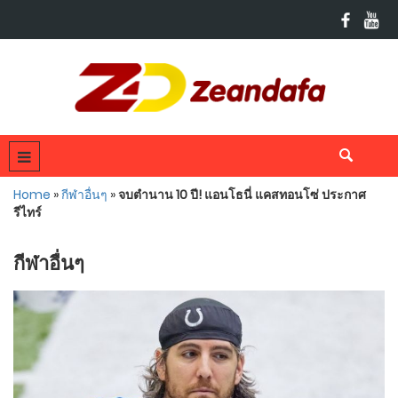
Home
»
กีฬาอื่นๆ
»
จบตำนาน 10 ปี! แอนโธนี่ แคสทอนโซ่ ประกาศ
รีไทร์
กีฬาอื่นๆ