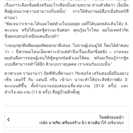
เรื่องการเลือกช็อตยิงหรืออะไรเทือกนั้นตามสบาย ส่วนตัวคิดว่า เอ็มบีด
คือผู้เล่นมากความสามารถก็แค่นั้น” การให้สัมภาษณ์สื่อฯเมื่อจันทร์ที่
ผ่านมา
“ชัดเจนว่าเขาจะได้บอลโพสต์วงในบ่อยสุด แต่ก็ได้บอลหลังเส้นโค้ง 3-
คะแนน หรือได้บอลชู้ตระยะข้อศอก คุณรู้อะไรไหม ผมไม่เคยจำกัด
ช็อตจบสกอร์เหมือนคนอื่นๆทำ”
“เกมบุกทุกทีมที่ผมคุมทัพออกมาดีเสมอ ไปถามผู้เล่นดูได้ ก็คงได้คำตอบ
ว่า – นี่พวกผมโดนเอ็ดเพราะมัวแต่คำนึงเรื่องเลือกช็อตยิง – งานของ
ผมมันคือการสอนผู้เล่นให้ชู้ตลูกถนัดตัวเองให้คม พร้อมเรียนรู้การชู้ต
แบบที่สามารถทำได้อีก ติวแบบรายบุคคล เราเล่นกันแบบนั้น”
ดาฟาเบท รายงานว่า ปิดซีซั่นที่ผ่านมา 76เซอร์ส เสริมสองมือปืนอย่าง
เซ็ธ เคอร์รี่ กับ แดนนี่ กรีน เข้ามา น่าจะทำให้ประสิทธิภาพยิง 3-
คะแนนดีขึ้น ทั้งจำนนวนลองส่องเฉลี่ย-ต่อ-เกม (31.6 ครั้ง) และ
สำเร็จ-ต่อ-เกม (11.6 ครั้ง) ที่อยู่บ๊วยลีกทั้งคู่
โพสต์ก่อนหน้า
เรอัล มาดริด เตรียมสร้าง นิว ซานติอาโก้ เบร์นาเบว