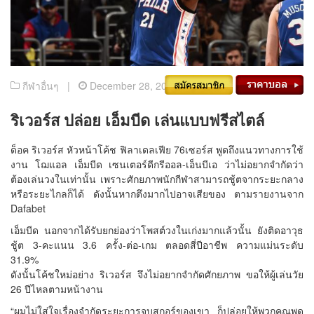
กีฬาอื่นๆ |
December 28, 2020
ริเวอร์ส ปล่อย เอ็มบีด เล่นแบบฟรีสไตล์
ด็อค ริเวอร์ส หัวหน้าโค้ช ฟิลาเดลเฟีย 76เซอร์ส พูดถึงแนวทางการใช้
งาน โฌแอล เอ็มบีด เซนเตอร์ดีกรีออล-เอ็นบีเอ ว่าไม่อยากจำกัดว่า
ต้องเล่นวงในเท่านั้น เพราะศักยภาพนักกีฬาสามารถชู้ตจากระยะกลาง
หรือระยะไกลก็ได้ ดังนั้นหากตึงมากไปอาจเสียของ ตามรายงานจาก
Dafabet
เอ็มบีด นอกจากได้รับยกย่องว่าโพสต์วงในเก่งมากแล้วนั้น ยังติดอาวุธ
ชู้ต 3-คะแนน 3.6 ครั้ง-ต่อ-เกม ตลอดสี่ปีอาชีพ ความแม่นระดับ
31.9%
ดังนั้นโค้ชใหม่อย่าง ริเวอร์ส จึงไม่อยากจำกัดศักยภาพ ขอให้ผู้เล่นวัย
26 ปีไหลตามหน้างาน
“ผมไม่ใส่ใจเรื่องจำกัดระยะการจบสกอร์ของเขา ก็ปล่อยให้พวกคุณพูด