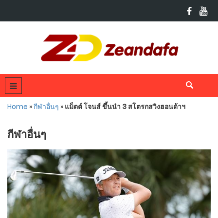
Home
»
กีฬาอื่นๆ
»
แม็ตต์ โจนส์ ขึ้นนำ 3 สโตรกสวิงฮอนด้าฯ
กีฬาอื่นๆ