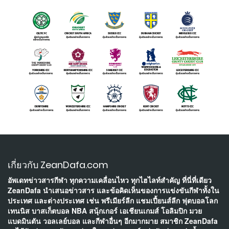
เกี่ยวกับ ZeanDafa.com
อัพเดทข่าวสารกีฬา ทุกความเคลื่อนไหว ทุกไฮไลท์สำคัญ ที่นี่ที่เดียว
ZeanDafa นำเสนอข่าวสาร และข้อคิดเห็นของการแข่งขันกีฬาทั้งใน
ประเทศ และต่างประเทศ เช่น พรีเมียร์ลีก แชมเปี้ยนส์ลีก ฟุตบอลโลก
เทนนิส บาสเก็ตบอล NBA สนุ้กเกอร์ เอเชียนเกมส์ โอลิมปิก มวย
แบดมินตัน วอลเลย์บอล และกีฬาอื่นๆ อีกมากมาย สมาชิก ZeanDafa