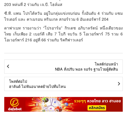
203 หล่นที่ 2 ร่วมกับ เจ.บี. โฮล์มส
ซี.ที. แพน โปรไต้หวัน อยู่ในกลุ่มแข่งจบก่อน รั้งอันดับ 4 ร่วมกับ แซม
ไรเดอร์ และ คาเมรอน ทรินเกล สกอร์รวม 6 อันเดอร์พาร์ 204
ดาฟาเบท รายงานว่า “โปรอาร์ม” กิรเดช อภิบาลรัตน์ หนึ่งเดียวของ
ไทย เก็บเพียง 2 เบอร์ดี เสีย 7 โบกี จบวัน 5 โอเวอร์พาร์ 75 รวม 6
โอเวอร์พาร์ 216 อยู่ที่ 66 ร่วมกับ ริคกีฟาวเลอร์
โพสต์ก่อนหน้า
NBA สั่งปรับ พอล จอร์จ ฐานโวยผู้ตัดสิน
โพสต์ต่อไป
ฮาลันด์ ไม่ฟันอนาคตย้ายไปทีมไหน