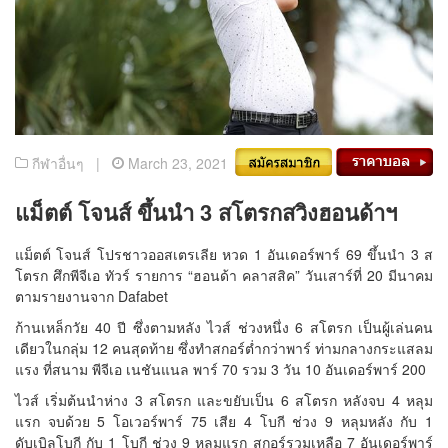
กีฬาอื่นๆ |
March 23, 2021
แม็ตต์ โจนส์ ขึ้นนำ 3 สโตรกสวิงฮอนด้าฯ
แม็ตต์ โจนส์ โปรชาวออสเตรเลีย หวด 1 อันเดอร์พาร์ 69 ขึ้นนำ 3 ส
โตรก ศึกพีจีเอ ทัวร์ รายการ “ฮอนด้า คลาสสิค” วันเสาร์ที่ 20 มีนาคม
ตามรายงานจาก Dafabet
ก้านเหล็กวัย 40 ปี ซึ่งตามหลัง ไวส์ ช่วงหนึ่ง 6 สโตรก เป็นผู้เล่นคน
เดียวในกลุ่ม 12 คนสุดท้าย ซึ่งทำสกอร์ต่ำกว่าพาร์ ท่ามกลางกระแสลม
แรง ที่สนาม พีจีเอ เนชันแนล พาร์ 70 รวม 3 วัน 10 อันเดอร์พาร์ 200
ไวส์ เริ่มต้นนำห่าง 3 สโตรก และขยับเป็น 6 สโตรก หลังจบ 4 หลุม
แรก จบด้วย 5 โอเวอร์พาร์ 75 เสีย 4 โบกี ช่วง 9 หลุมหลัง กับ 1
ดับเบิลโบกี กับ 1 โบกี ช่วง 9 หลุมแรก สกอร์รวมเหลือ 7 อันเดอร์พาร์