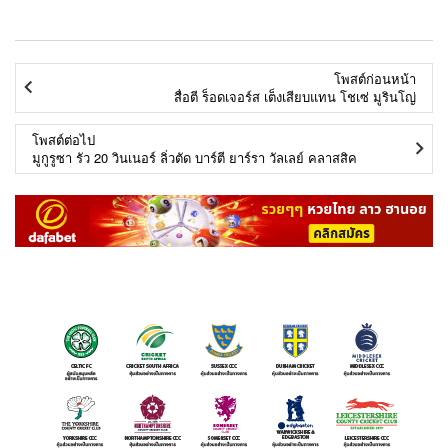
โพสต์ก่อนหน้า
สื่อตี ร็อดเจอร์ส เต็งเสียบแทน โชเซ่ มูรินโญ่
โพสต์ต่อไป
มูกูรูซา รัว 20 วินเนอร์ ลิ่วตัด บาร์ตี ยาร์รา วัลเลย์ คลาสสิค