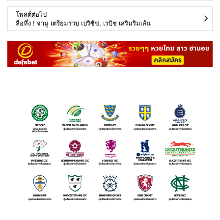
โพสต์ต่อไป
ลือหึ่ง ! จ่ามู เตรียมรวบ เปริซิช, เรบิช เสริมริมเส้น