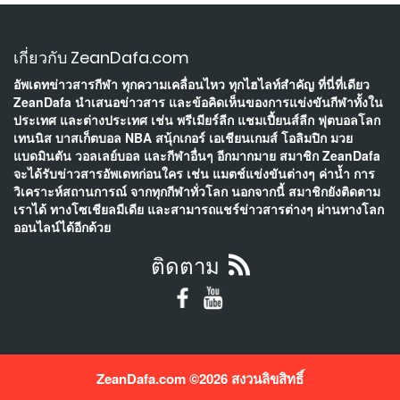
เกี่ยวกับ ZeanDafa.com
อัพเดทข่าวสารกีฬา ทุกความเคลื่อนไหว ทุกไฮไลท์สำคัญ ที่นี่ที่เดียว
ZeanDafa นำเสนอข่าวสาร และข้อคิดเห็นของการแข่งขันกีฬาทั้งใน
ประเทศ และต่างประเทศ เช่น พรีเมียร์ลีก แชมเปี้ยนส์ลีก ฟุตบอลโลก
เทนนิส บาสเก็ตบอล NBA สนุ้กเกอร์ เอเชียนเกมส์ โอลิมปิก มวย
แบดมินตัน วอลเลย์บอล และกีฬาอื่นๆ อีกมากมาย สมาชิก ZeanDafa
จะได้รับข่าวสารอัพเดทก่อนใคร เช่น แมตช์แข่งขันต่างๆ ค่าน้ำ การ
วิเคราะห์สถานการณ์ จากทุกกีฬาทั่วโลก นอกจากนี้ สมาชิกยังติดตาม
เราได้ ทางโซเชียลมีเดีย และสามารถแชร์ข่าวสารต่างๆ ผ่านทางโลก
ออนไลน์ได้อีกด้วย
ติดตาม
ZeanDafa.com ©
2026 สงวนลิขสิทธิ์