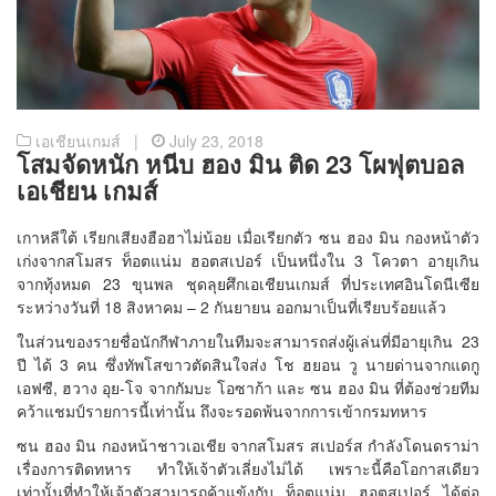
เอเชียนเกมส์ |
July 23, 2018
โสมจัดหนัก หนีบ ฮอง มิน ติด 23 โผฟุตบอล
เอเชียน เกมส์
เกาหลีใต้ เรียกเสียงฮือฮาไม่น้อย เมื่อเรียกตัว ซน ฮอง มิน กองหน้าตัว
เก่งจากสโมสร ท็อตแน่ม ฮอตสเปอร์ เป็นหนึ่งใน 3 โควตา อายุเกิน
จากทุ้งหมด 23 ขุนพล ชุดลุยศึกเอเชียนเกมส์ ที่ประเทศอินโดนีเซีย
ระหว่างวันที่ 18 สิงหาคม – 2 กันยายน ออกมาเป็นที่เรียบร้อยแล้ว
ในส่วนของรายชื่อนักกีฬาภายในทีมจะสามารถส่งผู้เล่นที่มีอายุเกิน 23
ปี ได้ 3 คน ซึ่งทัพโสขาวตัดสินใจส่ง โช ฮยอน วู นายด่านจากแดกู
เอฟซี, ฮวาง อุย-โจ จากกัมบะ โอซาก้า และ ซน ฮอง มิน ที่ต้องช่วยทีม
คว้าแชมป์รายการนี้เท่านั้น ถึงจะรอดพ้นจากการเข้ากรมทหาร
ซน ฮอง มิน กองหน้าชาวเอเชีย จากสโมสร สเปอร์ส กำลังโดนดราม่า
เรื่องการติดทหาร ทำให้เจ้าตัวเลี่ยงไม่ได้ เพราะนี้คือโอกาสเดียว
เท่านั้นที่ทำให้เจ้าตัวสามารถค้าแข้งกับ ท็อตแน่ม ฮอตสเปอร์ ได้ต่อ