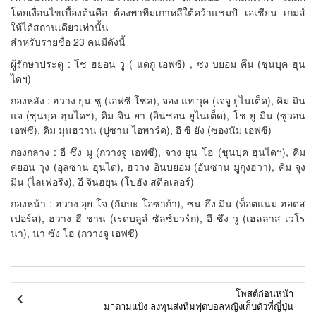
โดยเงื่อนไขเบื้องต้นคือ ต้องพาทีมเกาหลีใต้คว้าแชมป์ เอเชียน เกมส์
ให้ได้สถานเดียวเท่านั้น
สำหรับรายชื่อ 23 คนมีดังนี้
ผู้รักษาประตู : โช ฮยอน วู ( แดกู เอฟซี) , ซง บยอม คึน (ชุนบุค ฮุน
ไดฯ)
กองหลัง : ฮวาง ยุน ซู (เอฟซี โซล), จอง แท วุค (เจจู ยูไนเต็ด), คิม มิน
แจ (ชุนบุค ฮุนไดฯ), คิม จิน ยา (อินชอน ยูไนเต็ด), โช ยู มิน (ซูวอน
เอฟซี), คิม มุนฮวาน (ปูซาน ไอพาร์ค), อี ซี ยัง (ซองนัม เอฟซี)
กองกลาง : อี ซึง มู (กวางจู เอฟซี), จาง ยุน โฮ (ชุนบุค ฮุนไดฯ), คิม
คยอน วุง (อุลซาน ฮุนได), ฮวาง อินบยอม (อันซาน มูกุงฮวา), คิม จุง
มิน (ไลเฟอริง), อี จินฮยุน (โปฮัง สตีลเลอร์)
กองหน้า : ฮวาง อุย-โจ (กัมบะ โอซาก้า), ซน ฮึง มิน (ท็อตแนม ฮอตส
เปอร์ส), ฮวาง ฮี ชาน (เรดบลูล์ ซัลซ์บวร์ก), อี ซึง วู (เฮลลาส เวโร
นา), นา ซัง โฮ (กวางจู เอฟซี)
โพสต์ก่อนหน้า
มาดามแป้ง ลงทุนส่งทีมฟุตบอลหญิงเก็บตัวที่ญี่ปุ่น