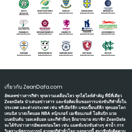
เกี่ยวกับ ZeanDafa.com
อัพเดทข่าวสารกีฬา ทุกความเคลื่อนไหว ทุกไฮไลท์สำคัญ ที่นี่ที่เดียว
ZeanDafa นำเสนอข่าวสาร และข้อคิดเห็นของการแข่งขันกีฬาทั้งใน
ประเทศ และต่างประเทศ เช่น พรีเมียร์ลีก แชมเปี้ยนส์ลีก ฟุตบอลโลก
เทนนิส บาสเก็ตบอล NBA สนุ้กเกอร์ เอเชียนเกมส์ โอลิมปิก มวย
แบดมินตัน วอลเลย์บอล และกีฬาอื่นๆ อีกมากมาย สมาชิก ZeanDafa
จะได้รับข่าวสารอัพเดทก่อนใคร เช่น แมตช์แข่งขันต่างๆ ค่าน้ำ การ
วิเคราะห์สถานการณ์ จากทุกกีฬาทั่วโลก นอกจากนี้ สมาชิกยังติดตาม