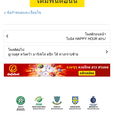
>
ข้อกำหนดและเงื่อนไข
โพสต์ก่อนหน้า
โบนัส HAPPY HOUR 40%!
โพสต์ต่อไป
ยูเวนตุส หวังคว้า มาร์เซโล่ ผนึก โด้ ทางกราบซ้าย