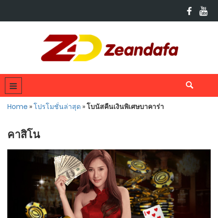
Home
»
โปรโมชั่นล่าสุด
»
โบนัสคืนเงินพิเศษบาคาร่า
คาสิโน