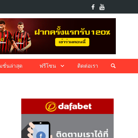
ชั่นล่าสุด
ฟรีโซน
ติดต่อเรา