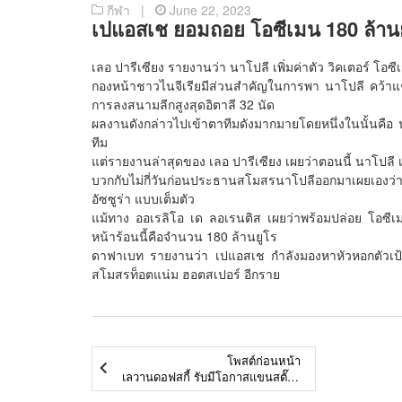
กีฬา |
June 22, 2023
เปแอสเช ยอมถอย โอซีเมน 180 ล้าน
เลอ ปารีเซียง รายงานว่า นาโปลี เพิ่มค่าตัว วิคเตอร์ โ
กองหน้าชาวไนจีเรียมีส่วนสำคัญในการพา นาโปลี คว้าแช
การลงสนามลีกสูงสุดอิตาลี 32 นัด
ผลงานดังกล่าวไปเข้าตาทีมดังมากมายโดยหนึ่งในนั้นคือ ปา
ทีม
แต่รายงานล่าสุดของ เลอ ปารีเซียง เผยว่าตอนนี้ นาโปลี เ
บวกกับไม่กี่วันก่อนประธานสโมสรนาโปลีออกมาเผยเองว่
อัซซูร่า แบบเต็มตัว
แม้ทาง ออเรลิโอ เด ลอเรนติส เผยว่าพร้อมปล่อย โอซีเมน 
หน้าร้อนนี้คือจำนวน 180 ล้านยูโร
ดาฟาเบท รายงานว่า เปแอสเช กำลังมองหาหัวหอกตัวเป้าร
สโมสรท็อตแน่ม ฮอตสเปอร์ อีกราย
โพสต์ก่อนหน้า
เลวานดอฟสกี้ รับมีโอกาสแขนสตั๊ดกับ บาร์เซโลน่า