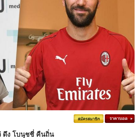
 ดึง โบนุชชี่ คืนถิ่น