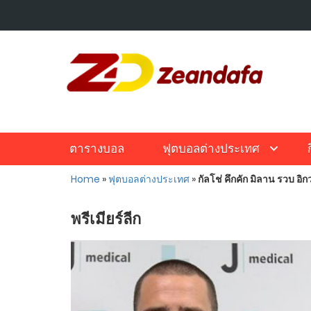
ตารางบอล
ฟุตบอลต่างประเทศ
Home
»
ฟุตบอลต่างประเทศ
»
กัลโช่ คึกคัก มิลาน รวบ อิกวา
พรีเมียร์ลีก