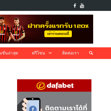
ชั่นล่าสุด
ฟรีโซน
ติดต่อเรา