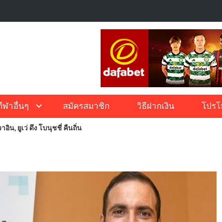
กีฬาอื่นๆ
สมัครสมาชิก
วิธีฝากเงิน
โปรโม
อิน, ยูเว่ ดึง โบนุชชี่ คืนถิ่น