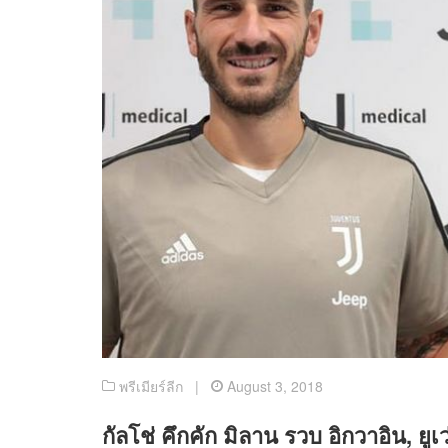
พรีเมียร์ลีก |
August 3, 2018
กัลโช่ คึกคัก มิลาน รวบ อิกวาอิน, ยูเว่