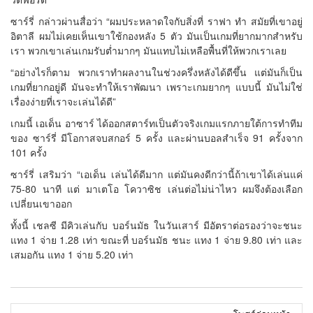
ซาร์รี่ กล่าวผ่านสื่อว่า “ผมประหลาดใจกับสิ่งที่ ราฟา ทำ สมัยที่เขาอยู่
อิตาลี ผมไม่เคยเห็นเขาใช้กองหลัง 5 ตัว มันเป็นเกมที่ยากมากสำหรับ
เรา พวกเขาเล่นเกมรับต่ำมากๆ มันแทบไม่เหลือพื้นที่ให้พวกเราเลย
“อย่างไรก็ตาม พวกเราทำผลงานในช่วงครึ่งหลังได้ดีขึ้น แต่มันก็เป็น
เกมที่ยากอยู่ดี มันจะทำให้เราพัฒนา เพราะเกมยากๆ แบบนี้ มันไม่ใช่
เรื่องง่ายที่เราจะเล่นได้ดี”
เกมนี้ เอเด็น อาซาร์ ได้ออกสตาร์ทเป็นตัวจริงเกมแรกภายใต้การทำทีม
ของ ซาร์รี่ มีโอกาสจบสกอร์ 5 ครั้ง และผ่านบอลสำเร็จ 91 ครั้งจาก
101 ครั้ง
ซาร์รี่ เสริมว่า “เอเด็น เล่นได้ดีมาก แต่มันคงดีกว่านี้ถ้าเขาได้เล่นแค่
75-80 นาที แต่ มาเตโอ โควาซิช เล่นต่อไม่น่าไหว ผมจึงต้องเลือก
เปลี่ยนเขาออก
ทั้งนี้ เชลซี มีคิวเล่นกับ บอร์นมัธ ในวันเสาร์ มีอัตราต่อรองว่าจะชนะ
แทง 1 จ่าย 1.28 เท่า ขณะที่ บอร์นมัธ ชนะ แทง 1 จ่าย 9.80 เท่า และ
เสมอกัน แทง 1 จ่าย 5.20 เท่า