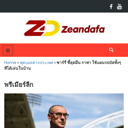
Home
»
ฟุตบอลต่างประเทศ
»
ซาร์รี่ ชี้สุดมึน ราฟา ใช้แผนรถบัสทั้งๆ
ทีได้เล่นในบ้าน
พรีเมียร์ลีก