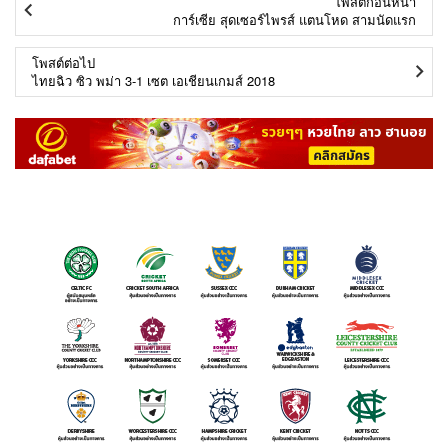
โพสต์ก่อนหน้า
การ์เซีย สุดเซอร์ไพรส์ แตนโหด สามนัดแรก
โพสต์ต่อไป
ไทยฉิว ซิว พม่า 3-1 เซต เอเชียนเกมส์ 2018