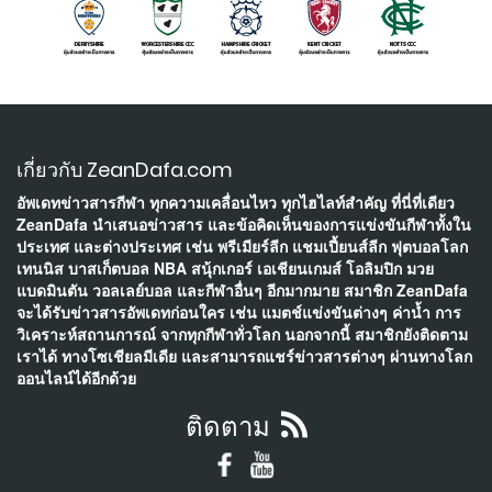
เกี่ยวกับ ZeanDafa.com
อัพเดทข่าวสารกีฬา ทุกความเคลื่อนไหว ทุกไฮไลท์สำคัญ ที่นี่ที่เดียว
ZeanDafa นำเสนอข่าวสาร และข้อคิดเห็นของการแข่งขันกีฬาทั้งใน
ประเทศ และต่างประเทศ เช่น พรีเมียร์ลีก แชมเปี้ยนส์ลีก ฟุตบอลโลก
เทนนิส บาสเก็ตบอล NBA สนุ้กเกอร์ เอเชียนเกมส์ โอลิมปิก มวย
แบดมินตัน วอลเลย์บอล และกีฬาอื่นๆ อีกมากมาย สมาชิก ZeanDafa
จะได้รับข่าวสารอัพเดทก่อนใคร เช่น แมตช์แข่งขันต่างๆ ค่าน้ำ การ
วิเคราะห์สถานการณ์ จากทุกกีฬาทั่วโลก นอกจากนี้ สมาชิกยังติดตาม
เราได้ ทางโซเชียลมีเดีย และสามารถแชร์ข่าวสารต่างๆ ผ่านทางโลก
ออนไลน์ได้อีกด้วย
ติดตาม