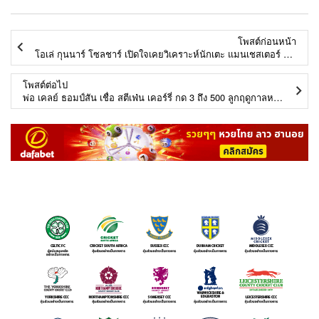
โพสต์ก่อนหน้า
โอเล่ กุนนาร์ โซลชาร์ เปิดใจเคยวิเคราะห์นักเตะ แมนเชสเตอร์ ยูไนเต็ด กับ รอย คีน
โพสต์ต่อไป
พ่อ เคลย์ ธอมป์สัน เชื่อ สตีเฟ่น เคอร์รี่ กด 3 ถึง 500 ลูกฤดูกาลหน้า