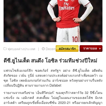
ฟุตบอลต่างประเทศ |
December 10, 2020
ดีซี.ยูไนเต็ด สนดึง โอซิล ร่วมทีมช่วงปีใหม่
แฟรนไชส์เมเจอร์ลีก ซอคเก้อร์ สหรัฐฯ อย่าง ดีซี.ยูไนเต็ด อดีตต้น
สังกัดของ เวย์น รูนี่ย์ แสดงความประสงค์อย่างแรงกล้าเพื่อขอคว้า เม
ซุต โอซิล เพลย์เมกเกอร์ส่วนเกิน อาร์เซน่อล หวังทุกอย่างราบรื่นหลัง
เปลี่ยนปีปฏิทิน ตามรายงานจาก Dafabet
รายงานจากเครือข่าย ‘เอ็นทีวีสปอร์’ ของตุรกีว่าสตาร์วัย 32 ปีซึ่งโดน
แช่แข็ง ณ เอมิเรตส์ สเตเดี้ยม ไม่อยู่ในแผนงานของเฮดโค้ช มิเกล
อาร์เตต้า เตรียมถูกเขี่ยทิ้งเมื่อจบซีซั่น 2020-21 หรืออาจยกเลิกสัญญา