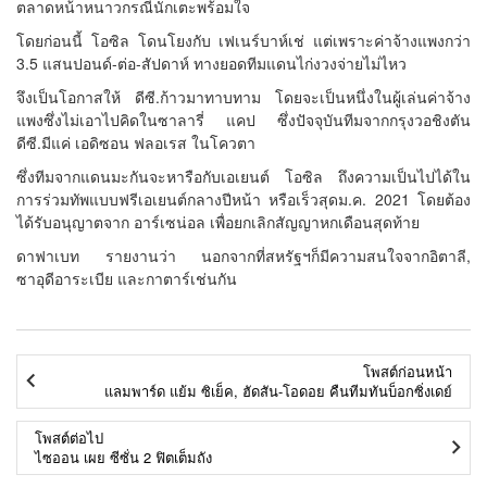
ตลาดหน้าหนาวกรณีนักเตะพร้อมใจ
โดยก่อนนี้ โอซิล โดนโยงกับ เฟเนร์บาห์เช่ แต่เพราะค่าจ้างแพงกว่า
3.5 แสนปอนด์-ต่อ-สัปดาห์ ทางยอดทีมแดนไก่งวงจ่ายไม่ไหว
จึงเป็นโอกาสให้ ดีซี.ก้าวมาทาบทาม โดยจะเป็นหนึ่งในผู้เล่นค่าจ้าง
แพงซึ่งไม่เอาไปคิดในซาลารี่ แคป ซึ่งปัจจุบันทีมจากกรุงวอชิงตัน
ดีซี.มีแค่ เอดิซอน ฟลอเรส ในโควตา
ซึ่งทีมจากแดนมะกันจะหารือกับเอเยนต์ โอซิล ถึงความเป็นไปได้ใน
การร่วมทัพแบบฟรีเอเยนต์กลางปีหน้า หรือเร็วสุดม.ค. 2021 โดยต้อง
ได้รับอนุญาตจาก อาร์เซน่อล เพื่อยกเลิกสัญญาหกเดือนสุดท้าย
ดาฟาเบท รายงานว่า นอกจากที่สหรัฐฯก็มีความสนใจจากอิตาลี,
ซาอุดีอาระเบีย และกาตาร์เช่นกัน
โพสต์ก่อนหน้า
แลมพาร์ด แย้ม ซิเย็ค, ฮัดสัน-โอดอย คืนทีมทันบ็อกซิ่งเดย์
โพสต์ต่อไป
ไซออน เผย ซีซั่น 2 ฟิตเต็มถัง