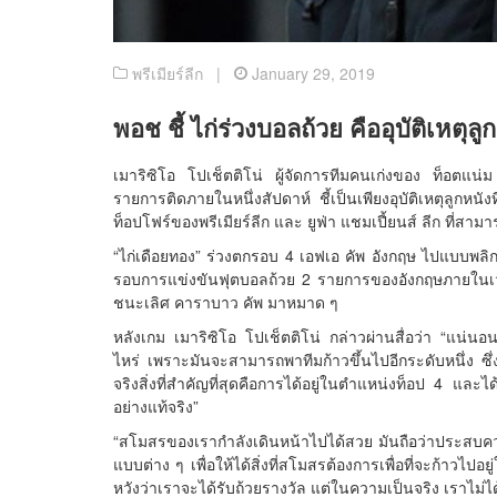
พรีเมียร์ลีก |
January 29, 2019
พอช ชี้ ไก่ร่วงบอลถ้วย คืออุบัติเหตุลูก
เมาริซิโอ โปเช็ตติโน่ ผู้จัดการทีมคนเก่งของ ท็อตแ
รายการติดภายในหนึ่งสัปดาห์ ชี้เป็นเพียงอุบัติเหตุลูกหน
ท็อปโฟร์ของพรีเมียร์ลีก และ ยูฟ่า แชมเปี้ยนส์ ลีก ที่สาม
“ไก่เดือยทอง” ร่วงตกรอบ 4 เอฟเอ คัพ อังกฤษ ไปแบบพล
รอบการแข่งขันฟุตบอลถ้วย 2 รายการของอังกฤษภายในเวล
ชนะเลิศ คาราบาว คัพ มาหมาด ๆ
หลังเกม เมาริซิโอ โปเช็ตติโน่ กล่าวผ่านสื่อว่า “แน่น
ไหร่ เพราะมันจะสามารถพาทีมก้าวขึ้นไปอีกระดับหนึ่ง ซึ่
จริงสิ่งที่สำคัญที่สุดคือการได้อยู่ในตำแหน่งท็อป 4 และไ
อย่างแท้จริง”
“สโมสรของเรากำลังเดินหน้าไปได้สวย มันถือว่าประสบควา
แบบต่าง ๆ เพื่อให้ได้สิ่งที่สโมสรต้องการเพื่อที่จะก้าวไปอ
หวังว่าเราจะได้รับถ้วยรางวัล แต่ในความเป็นจริง เราไม่ไ