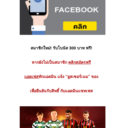
สมาชิกใหม่! รับโบนัส 300 บาท ฟรี!
หากยังไม่เป็นสมาชิก
คลิกสมัครฟรี
แอดเฟส
ทักแอดมิน แจ้ง “ยูสเซอร์เนม” ของ
เพื่อยืนยันรับสิทธิ์ กับแอดมินแชทเฟส