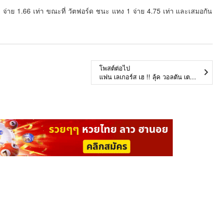
 1 จ่าย 1.66 เท่า ขณะที่ วัตฟอร์ด ชนะ แทง 1 จ่าย 4.75 เท่า และเสมอกัน
โพสต์ต่อไป
แฟน เลเกอร์ส เฮ !! ลุ้ค วอลตัน เตรียมส่ง คิงส์เจมส์ ลงบู๊ 76