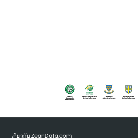
เกี่ยวกับ ZeanDafa.com