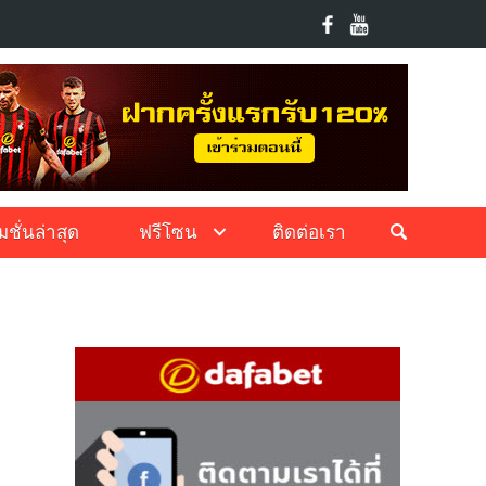
ชั่นล่าสุด
ฟรีโซน
ติดต่อเรา