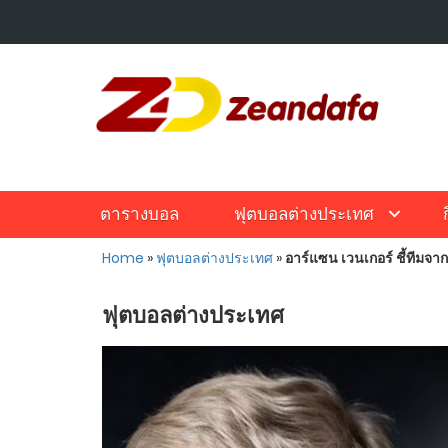
ตารางบอล
ฟุตบอลต่างประเทศ
Home
»
ฟุตบอลต่างประเทศ
»
อาร์แซน เวนเกอร์ ชี้ทีมจ
ฟุตบอลต่างประเทศ