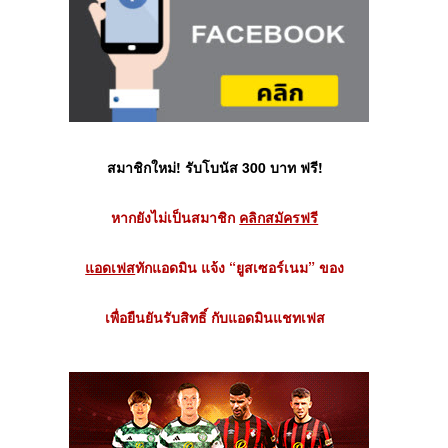
สมาชิกใหม่! รับโบนัส 300 บาท ฟรี!
หากยังไม่เป็นสมาชิก
คลิกสมัครฟรี
แอดเฟส
ทักแอดมิน แจ้ง “ยูสเซอร์เนม” ของ
เพื่อยืนยันรับสิทธิ์ กับแอดมินแชทเฟส