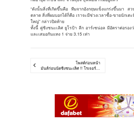
“ดังนั้นสิ่งที่เกิดขึ้นคือ ทีมจากอังกฤษแข็งแกร่งขึ้นม
ตลาด สิ่งที่ผมบอกได้ก็คือ เราจะมีช่วงเวลาซื้อ-ขายนักเตะที
ใหญ่” กล่าวปิดท้าย
ทั้งนี้ คู่ชิงชนะเลิศ ยูโรป้า ลีก อาร์เซน่อล มีอัตราต่
และเสมอกันแทง 1 จ่าย 3.15 เท่า
โพสต์ก่อนหน้า
มันส์ก่อนนัดชิงชนะเลิศ !! โรเจอร์ เฟเดอเรอร์ ฉะ ราฟาเอล นาดาล เฟร้นซ์ โอเพ่น