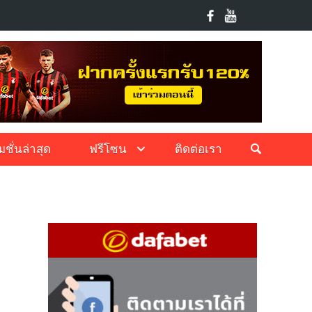
ชั่นล่าสุด
ฟรีโซน
ติดต่อเรา