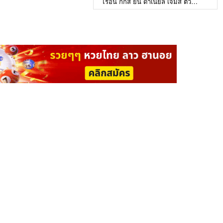
ไรอัน กิ๊กส์ ยัน ดาเนียล เจมส์ ตัวป่วนแนวรับตัวจริง