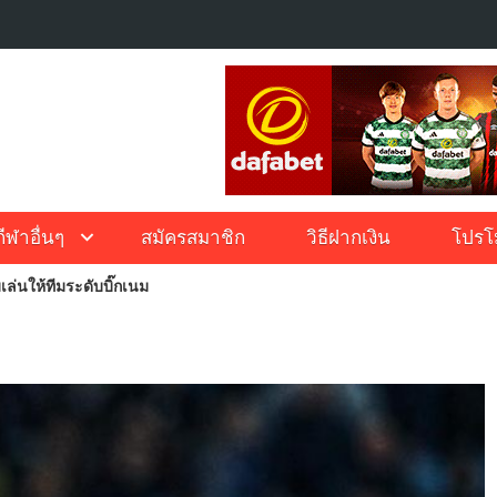
กีฬาอื่นๆ
สมัครสมาชิก
วิธีฝากเงิน
โปรโม
เล่นให้ทีมระดับบิ๊กเนม