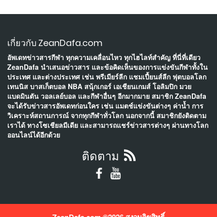
เกี่ยวกับ ZeanDafa.com
อัพเดทข่าวสารกีฬา ทุกความเคลื่อนไหว ทุกไฮไลท์สำคัญ ที่นี่ที่เดียว
ZeanDafa นำเสนอข่าวสาร และข้อคิดเห็นของการแข่งขันกีฬาทั้งใน
ประเทศ และต่างประเทศ เช่น พรีเมียร์ลีก แชมเปี้ยนส์ลีก ฟุตบอลโลก
เทนนิส บาสเก็ตบอล NBA สนุ้กเกอร์ เอเชียนเกมส์ โอลิมปิก มวย
แบดมินตัน วอลเลย์บอล และกีฬาอื่นๆ อีกมากมาย สมาชิก ZeanDafa
จะได้รับข่าวสารอัพเดทก่อนใคร เช่น แมตช์แข่งขันต่างๆ ค่าน้ำ การ
วิเคราะห์สถานการณ์ จากทุกกีฬาทั่วโลก นอกจากนี้ สมาชิกยังติดตาม
เราได้ ทางโซเชียลมีเดีย และสามารถแชร์ข่าวสารต่างๆ ผ่านทางโลก
ออนไลน์ได้อีกด้วย
ติดตาม