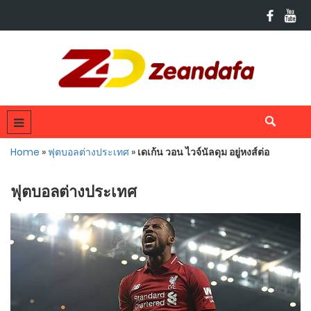
Home
»
ฟุตบอลต่างประเทศ
»
เดเก้น วอน ไวจ์นัลดุม อยู่หงส์ต่อ
ฟุตบอลต่างประเทศ