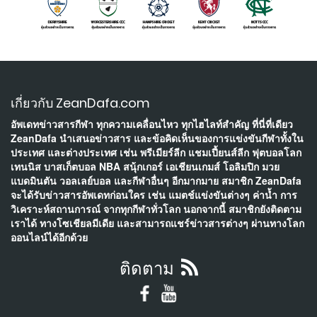
เกี่ยวกับ ZeanDafa.com
อัพเดทข่าวสารกีฬา ทุกความเคลื่อนไหว ทุกไฮไลท์สำคัญ ที่นี่ที่เดียว
ZeanDafa นำเสนอข่าวสาร และข้อคิดเห็นของการแข่งขันกีฬาทั้งใน
ประเทศ และต่างประเทศ เช่น พรีเมียร์ลีก แชมเปี้ยนส์ลีก ฟุตบอลโลก
เทนนิส บาสเก็ตบอล NBA สนุ้กเกอร์ เอเชียนเกมส์ โอลิมปิก มวย
แบดมินตัน วอลเลย์บอล และกีฬาอื่นๆ อีกมากมาย สมาชิก ZeanDafa
จะได้รับข่าวสารอัพเดทก่อนใคร เช่น แมตช์แข่งขันต่างๆ ค่าน้ำ การ
วิเคราะห์สถานการณ์ จากทุกกีฬาทั่วโลก นอกจากนี้ สมาชิกยังติดตาม
เราได้ ทางโซเชียลมีเดีย และสามารถแชร์ข่าวสารต่างๆ ผ่านทางโลก
ออนไลน์ได้อีกด้วย
ติดตาม