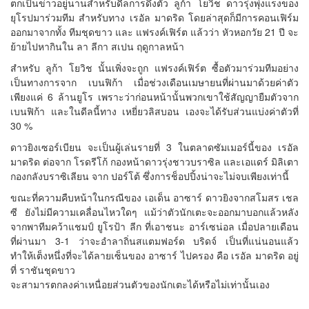
ตกเป็นข่าวอยู่นานสำหรับดีลการดึงตัว ลูก้า โยวิช ดาวรุ่งพุ่งแรงของ
ยุโรปมาร่วมทีม สำหรับทาง เรอัล มาดริด โดยล่าสุดก็มีการคอนเฟิร์ม
ออกมาจากทั้ง ทีมชุดขาว และ แฟรงค์เฟิร์ต แล้วว่า หัวหอกวัย 21 ปี จะ
ย้ายไปหากินใน ลา ลีกา สเปน ฤดูกาลหน้า
สำหรับ ลูก้า โยวิช นั้นเพิ่งจะถูก แฟรงค์เฟิร์ต ซื้อตัวมาร่วมทีมอย่าง
เป็นทางการจาก เบนฟิก้า เมื่อช่วงเดือนเมษายนที่ผ่านมาด้วยค่าตัว
เพียงแค่ 6 ล้านยูโร เพราะว่าก่อนหน้านั้นพวกเขาใช้สัญญายืมตัวจาก
เบนฟิก้า และในดีลนี้ทาง เหยี่ยวลิสบอน เองจะได้รับส่วนแบ่งค่าตัวที่
30 %
ดาวยิงเซอร์เบียน จะเป็นผู้เล่นรายที่ 3 ในตลาดซัมเมอร์นี้ของ เรอัล
มาดริด ต่อจาก โรดรีโก้ กองหน้าดาวรุ่งชาวบราซิล และเอแดร์ มิลิเตา
กองกลังบราซิเลียน จาก ปอร์โต้ ซึ่งการช็อปปิ้งน่าจะไม่จบเพียงเท่านี้
ขณะที่ความคืบหน้าในกรณีของ เอเด็น อาซาร์ ดาวยิงจากสโมสร เชล
ซี ยังไม่มีความเคลื่อนไหวใดๆ แม้ว่าตัวนักเตะจะออกมาบอกแล้วหลัง
จากพาทีมคว้าแชมป์ ยูโรป้า ลีก ที่เอาชนะ อาร์เซน่อล เมื่อปลายเดือน
ที่ผ่านมา 3-1 ว่าจะอำลาถิ่นสแตมฟอร์ด บริดจ์ เป็นที่แน่นอนแล้ว
ทำให้เต็งหนึ่งที่จะได้ลายเซ็นของ อาซาร์ ไปครอง คือ เรอัล มาดริด อยู่
ที่ ราชันชุดขาว
จะสามารตกลงค่าเหนื่อยส่วนตัวของนักเตะได้หรือไม่เท่านั้นเอง