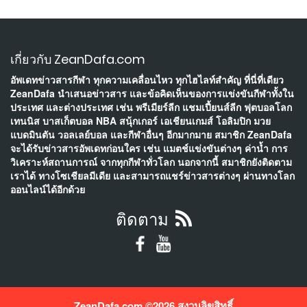
เกี่ยวกับ ZeanDafa.com
อัพเดทข่าวสารกีฬา ทุกความเคลื่อนไหว ทุกไฮไลท์สำคัญ ที่นี่ที่เดียว
ZeanDafa นำเสนอข่าวสาร และข้อคิดเห็นของการแข่งขันกีฬาทั้งใน
ประเทศ และต่างประเทศ เช่น พรีเมียร์ลีก แชมเปี้ยนส์ลีก ฟุตบอลโลก
เทนนิส บาสเก็ตบอล NBA สนุ้กเกอร์ เอเชียนเกมส์ โอลิมปิก มวย
แบดมินตัน วอลเลย์บอล และกีฬาอื่นๆ อีกมากมาย สมาชิก ZeanDafa
จะได้รับข่าวสารอัพเดทก่อนใคร เช่น แมตช์แข่งขันต่างๆ ค่าน้ำ การ
วิเคราะห์สถานการณ์ จากทุกกีฬาทั่วโลก นอกจากนี้ สมาชิกยังติดตาม
เราได้ ทางโซเชียลมีเดีย และสามารถแชร์ข่าวสารต่างๆ ผ่านทางโลก
ออนไลน์ได้อีกด้วย
ติดตาม
ZeanDafa.com ©
2026 สงวนลิขสิทธิ์