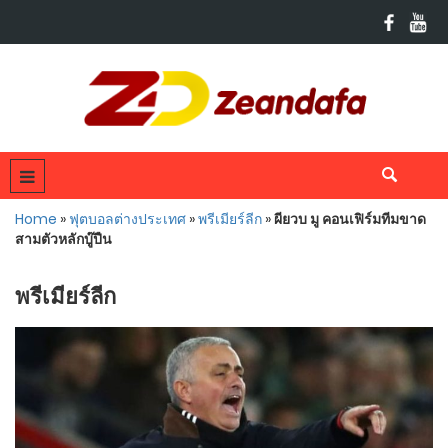
Home
»
ฟุตบอลต่างประเทศ
»
พรีเมียร์ลีก
»
ผียวบ มู คอนเฟิร์มทีมขาด
สามตัวหลักบู๊ปืน
พรีเมียร์ลีก