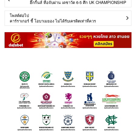
ฮิ๊กกิ้นส์ หือจับผ่าน เดชาวัต 6-5 ศึก UK CHAMPIONSHIP
โพสต์ต่อไป
คาร์ราเกอร์ ชี้ โอบาเมยอง ไม่ได้รับเครดิตเท่าที่ควร