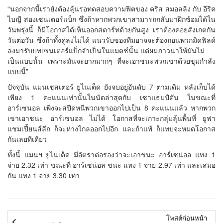
“นอกจากนี้เรายังต้องลุ้นรอทดสอบความฟิตของ คริส สมอลลิง กับ อีริค
ไบญี สองเซนเตอร์แบ็ก ซึ่งถ้าหากพวกเขาสามารถกลับมาฝึกซ้อมได้ใน
วันพรุ่งนี้ ก็มีโอกาสได้เห็นออกสตาร์ทด้วยกันสูง เราต้องคอยสังเกตกัน
วันต่อวัน ซึ่งถ้าทั้งคู่ลงไม่ได้ แนวรับของทีมอาจจะต้องถอนพวกมิดฟิลด์
ลงมารับบทเซนเตอร์แบ็กจำเป็นในแมตช์นั้น แต่ผมภาวนาให้มันไม่
เป็นแบบนั้น เพราะมันจะยากมากๆ ที่จะเอาชนะพวกเขาด้วยขุมกำลัง
แบบนี้”
ปัจจุบัน แมนเชสเตอร์ ยูไนเต็ด ยังจบอยู่อันดับ 7 ตามเดิม หลังเก็บได้
เพียง 1 คะแนนเท่านั้นในนัดล่าสุดกับ เซาแธมป์ตัน ในขณะที่
อาร์เซนอล เพิ่งจะสปีดหนีพวกเขาออกไปเป็น 8 คะแนนแล้ว หากพวก
เขาเอาชนะ อาร์เซนอล ไม่ได้ โอกาสที่จะเกาะกลุ่มลุ้นพื้นที่ ยูฟา
แชมเปี้ยนส์ลีก ก็จะห่างไกลออกไปอีก และถ้าแพ้ ก็แทบจะหมดโอกาส
กันเลยทีเดียว
ทั้งนี้ แมนฯ ยูไนเต็ด มีอัตราต่อรองว่าจะเอาชนะ อาร์เซน่อล แทง 1
จ่าย 2.32 เท่า ขณะที่ อาร์เซน่อล ชนะ แทง 1 จ่าย 2.97 เท่า และเสมอ
กัน แทง 1 จ่าย 3.30 เท่า
โพสต์ก่อนหน้า