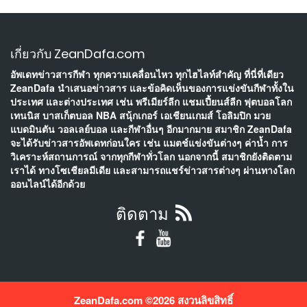
เกี่ยวกับ ZeanDafa.com
อัพเดทข่าวสารกีฬา ทุกความเคลื่อนไหว ทุกไฮไลท์สำคัญ ที่นี่ที่เดียว
ZeanDafa นำเสนอข่าวสาร และข้อคิดเห็นของการแข่งขันกีฬาทั้งใน
ประเทศ และต่างประเทศ เช่น พรีเมียร์ลีก แชมเปี้ยนส์ลีก ฟุตบอลโลก
เทนนิส บาสเก็ตบอล NBA สนุ้กเกอร์ เอเชียนเกมส์ โอลิมปิก มวย
แบดมินตัน วอลเลย์บอล และกีฬาอื่นๆ อีกมากมาย สมาชิก ZeanDafa
จะได้รับข่าวสารอัพเดทก่อนใคร เช่น แมตช์แข่งขันต่างๆ ค่าน้ำ การ
วิเคราะห์สถานการณ์ จากทุกกีฬาทั่วโลก นอกจากนี้ สมาชิกยังติดตาม
เราได้ ทางโซเชียลมีเดีย และสามารถแชร์ข่าวสารต่างๆ ผ่านทางโลก
ออนไลน์ได้อีกด้วย
ติดตาม
ZeanDafa.com ©
2026 สงวนลิขสิทธิ์