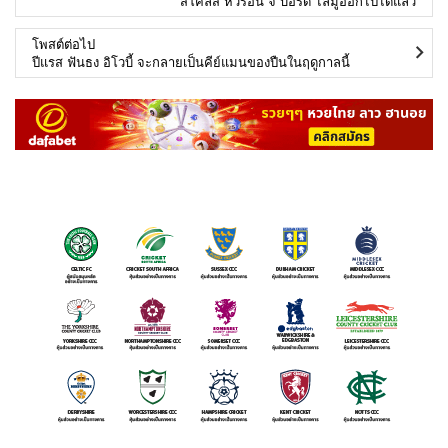
สโคลส์ หัวร้อน จี้ บอร์ด ไล่มูออกไปได้แล้ว
โพสต์ต่อไป
ปีแรส ฟันธง อิโวบี้ จะกลายเป็นคีย์แมนของปืนในฤดูกาลนี้