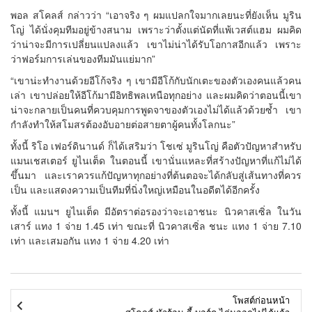
พอล สโคลส์ กล่าวว่า “เอาจริง ๆ ผมแปลกใจมากเลยนะที่ยังเห็น มูริน
โญ่ ได้นั่งคุมทีมอยู่ข้างสนาม เพราะว่าตั้งแต่นัดที่แพ้เวสต์แฮม ผมคิด
ว่าน่าจะมีการเปลี่ยนแปลงแล้ว เขาไม่น่าได้รับโอกาสอีกแล้ว เพราะ
ว่าฟอร์มการเล่นของทีมมันแย่มาก”
“เขาน่ะทำงานด้วยอีโก้จริง ๆ เขามีอีโก้กับนักเตะของตัวเองคนแล้วคน
เล่า เขาปล่อยให้อีโก้มามีอิทธิพลเหนือทุกอย่าง และผมคิดว่าตอนนี้เขา
น่าจะกลายเป็นคนที่ควบคุมการพูดจาของตัวเองไม่ได้แล้วด้วยซ้ำ เขา
กำลังทำให้สโมสรต้องอับอายต่อสายตาผู้คนทั้งโลกนะ”
ทั้งนี้ ริโอ เฟอร์ดินานด์ ก็ได้เสริมว่า โชเซ่ มูรินโญ่ คือตัวปัญหาสำหรับ
แมนเชสเตอร์ ยูไนเต็ด ในตอนนี้ เขานั่นแหละที่สร้างปัญหาที่แก้ไม่ได้
ขึ้นมา และเราควรแก้ปัญหาทุกอย่างที่ต้นตอจะได้กลับสู่เส้นทางที่ควร
เป็น และแสดงความเป็นทีมที่นิ่งใหญ่เหมือนในอดีตได้อีกครั้ง
ทั้งนี้ แมนฯ ยูไนเต็ด มีอัตราต่อรองว่าจะเอาชนะ นิวคาสเซิ่ล ในวัน
เสาร์ แทง 1 จ่าย 1.45 เท่า ขณะที่ นิวคาสเซิ่ล ชนะ แทง 1 จ่าย 7.10
เท่า และเสมอกัน แทง 1 จ่าย 4.20 เท่า
โพสต์ก่อนหน้า