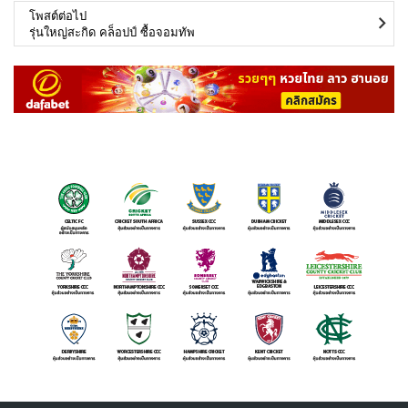
โพสต์ต่อไป
รุ่นใหญ่สะกิด คล็อปป์ ซื้อจอมทัพ