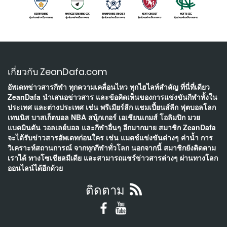
เกี่ยวกับ ZeanDafa.com
อัพเดทข่าวสารกีฬา ทุกความเคลื่อนไหว ทุกไฮไลท์สำคัญ ที่นี่ที่เดียว
ZeanDafa นำเสนอข่าวสาร และข้อคิดเห็นของการแข่งขันกีฬาทั้งใน
ประเทศ และต่างประเทศ เช่น พรีเมียร์ลีก แชมเปี้ยนส์ลีก ฟุตบอลโลก
เทนนิส บาสเก็ตบอล NBA สนุ้กเกอร์ เอเชียนเกมส์ โอลิมปิก มวย
แบดมินตัน วอลเลย์บอล และกีฬาอื่นๆ อีกมากมาย สมาชิก ZeanDafa
จะได้รับข่าวสารอัพเดทก่อนใคร เช่น แมตช์แข่งขันต่างๆ ค่าน้ำ การ
วิเคราะห์สถานการณ์ จากทุกกีฬาทั่วโลก นอกจากนี้ สมาชิกยังติดตาม
เราได้ ทางโซเชียลมีเดีย และสามารถแชร์ข่าวสารต่างๆ ผ่านทางโลก
ออนไลน์ได้อีกด้วย
ติดตาม