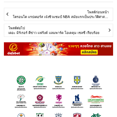
โพสต์ก่อนหน้า
โตรอนโต แรปเตอร์ส เจ๋งซิวแชมป์ NBA สมัยแรกเป็นประวัติศาสตร์สโมสร
โพสต์ต่อไป
เดอะ มิร์เรอร์ ตีข่าว แฟร้งค์ แลมพาร์ด โอเคคุม เชลซี เรียบร้อย