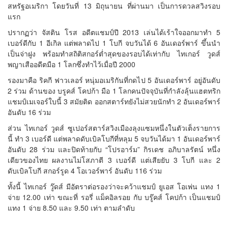
สหรัฐอเมริกา โดยวันที่ 13 มิถุนายน ที่ผ่านมา เป็นการดวลสวิงรอบ
แรก
ปรากฏว่า จัสติน โรส อดีตแชมป์ปี 2013 เล่นได้เร้าใจออกมาทำ 5
เบอร์ดีกับ 1 อีเกิล แต่พลาดไป 1 โบกี จบวันได้ 6 อันเดอร์พาร์ ขึ้นนำ
เป็นจ่าฝูง พร้อมทำสถิติสกอร์ต่ำสุดของรอบได้เท่ากับ ไทเกอร์ วูดส์
พญาเสืออดีตมือ 1 โลกซึ่งทำไว้เมื่อปี 2000
รองมาคือ ริคกี ฟาวเลอร์ หนุ่มอเมริกันที่กดไป 5 อันเดอร์พาร์ อยู่อันดับ
2 ร่วม ด้านของ บรูคส์ โคปก้า มือ 1 โลกคนปัจจุบันที่กำลังลุ้นแฮตทริก
แชมป์เมเจอร์ใบนี้ 3 สมัยติด ออกสตาร์ทยังไม่สวยนักทำ 2 อันเดอร์พาร์
อันดับ 16 ร่วม
ส่วน ไทเกอร์ วูดส์ ซูเปอร์สตาร์สวิงเมืองลุงแซมหนึ่งในตัวเต็งรายการ
นี้ ทำ 3 เบอร์ดี แต่พลาดดับเบิลโบกีที่หลุม 5 จบวันได้มา 1 อันเดอร์พาร์
อันดับ 28 ร่วม และปิดท้ายกับ “โปรอาร์ม” กิรเดช อภิบาลรัตน์ หนึ่ง
เดียวของไทย ผลงานไม่โสภาตี 3 เบอร์ดี แต่เสียยับ 3 โบกี และ 2
ดับเบิลโบกี สกอร์รูด 4 โอเวอร์พาร์ อันดับ 116 ร่วม
ทั้งนี้ ไทเกอร์ วู๊ดส์ มีอัตราต่อรองว่าจะคว้าแชมป์ ยูเอส โอเพ่น แทง 1
จ่าย 12.00 เท่า ขณะที่ รอรี่ แม็คอิลรอย กับ บรู๊คส์ โคปก้า เป็นแชมป์
แทง 1 จ่าย 8.50 และ 9.50 เท่า ตามลำดับ