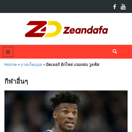
Home
»
บาสเก็ตบอล
»
บัตเลอร์ ยักไหล่ เกมถล่ม วูลฟ์ส
กีฬาอื่นๆ