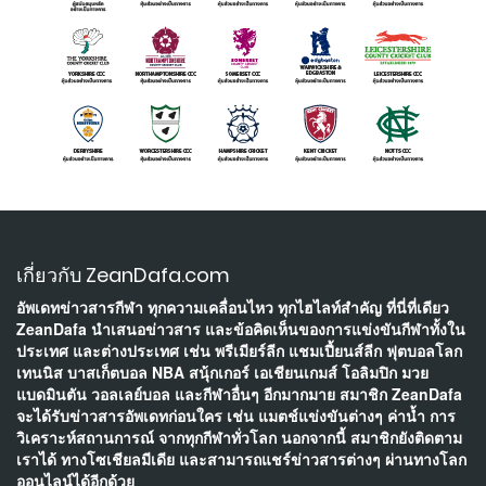
เกี่ยวกับ ZeanDafa.com
อัพเดทข่าวสารกีฬา ทุกความเคลื่อนไหว ทุกไฮไลท์สำคัญ ที่นี่ที่เดียว
ZeanDafa นำเสนอข่าวสาร และข้อคิดเห็นของการแข่งขันกีฬาทั้งใน
ประเทศ และต่างประเทศ เช่น พรีเมียร์ลีก แชมเปี้ยนส์ลีก ฟุตบอลโลก
เทนนิส บาสเก็ตบอล NBA สนุ้กเกอร์ เอเชียนเกมส์ โอลิมปิก มวย
แบดมินตัน วอลเลย์บอล และกีฬาอื่นๆ อีกมากมาย สมาชิก ZeanDafa
จะได้รับข่าวสารอัพเดทก่อนใคร เช่น แมตช์แข่งขันต่างๆ ค่าน้ำ การ
วิเคราะห์สถานการณ์ จากทุกกีฬาทั่วโลก นอกจากนี้ สมาชิกยังติดตาม
เราได้ ทางโซเชียลมีเดีย และสามารถแชร์ข่าวสารต่างๆ ผ่านทางโลก
ออนไลน์ได้อีกด้วย