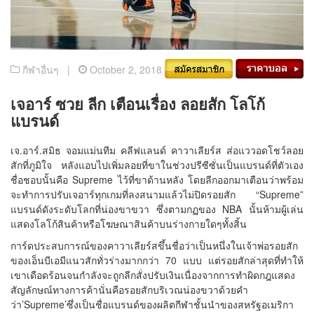
กีฬาอื่นๆ |
October 2, 2018
เจอาร์ ซวย ลีก เตือนเรื่อง ลอยสัก โลโก้
แบรนด์
เจ.อาร์.สมิธ จอมแม่นทีม คลีฟแลนด์ คาวาเลียร์ส ส่อแววอดโชว์ลอย
สักที่ภูมิใจ หลังแอบไปเพิ่มลอยที่ขาในช่วงปรีซีซั่นเป็นแบรนด์ที่ตัวเอง
ชื่อชอบนั้นคือ Supreme ไว้ที่ขาด้านหลัง โดยลีกออกมาเตือนว่าพร้อม
จะทำการปรับเจอาร์ทุกเกมที่ลงสนามแล้วไม่ปิดรอยสัก “Supreme”
แบรนด์ดังระดับโลกที่น่องขาขวา ซึ่งตามกฏของ NBA นั้นห้ามผู้เล่น
แสดงโลโก้สินค้าหรือโฆษณาสินค้าบนร่างกายใดๆทั้งสิ้น
การ์ดประสบการณ์ของคาวาเลียร์สขึ้นชื่อว่าเป็นหนึ่งในเจ้าพ่อรอยสัก
ของเอ็นบีเอมีแนวสักทั่วร่างมากกว่า 70 แบบ แต่รอยสักล่าสุดที่ทำให้
เขาเดือดร้อนจนกำลังจะถูกลีกสั่งปรับเงินเนื่องจากการทำผิดกฎแสดง
สัญลักษณ์ทางการค้านั่นคือรอยสักบริเวณน่องขวาด้วยคำ
ว่า’Supreme’ซึ่งเป็นชื่อแบรนด์ของผลิตกีฬาชั้นนำของสหรัฐอเมริกา