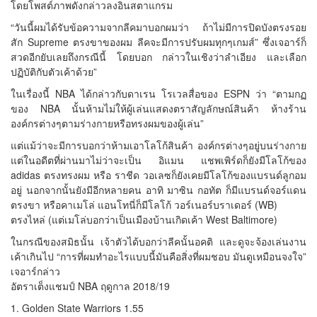
โดยโพสต์ภาพดังกล่าวลงอินสตาแกรม
“วันนี้ผมได้รับข้อความจากลีคมาบอกผมว่า ถ้าไม่มีการปิดบังตรงรอย
สัก Supreme ตรงขาของผม ลีคจะมีการปรับผมทุกๆเกมส์” ซึ่งเจอาร์ก็
สวดอีกยับเลยถึงกรณีนี้ โดยบอก กล่าวในเชิงว่าลำเอียง และเลือก
ปฏิบัติกับตัวเค้าด้วย”
ในเรื่องนี้ NBA ได้กล่าวกับดาเรน โรเวลสื่อของ ESPN ว่า “ตามกฏ
ของ NBA นั้นห้ามไม่ให้ผู้เล่นแสดงตราสัญลักษณ์สินค้า ห้างร้าน
องค์กรต่างๆตามร่างกายหรือทรงผมของผู้เล่น”
แต่แม้ว่าจะมีการบอกว่าห้ามเอาโลโก้สินค้า องค์กรต่างๆอยู่บนร่างกาย
แต่ในอดีตที่ผ่านมาไม่ว่าจะเป็น อิแมน แชพเพิร์ดก็ยังมีโลโก้ของ
adidas ตรงทรงผม หรือ ราชีด วอเลซก็ยังเคยมีโลโก้ของแบรนด์ลูกอม
อยู่ นอกจากนั้นยังมีอีกหลายคน อาทิ มาซิน กอทัต ก็มีแบรนด์จอร์แดน
ตรงขา หรือคาเมโล่ แอนโทนี่ก็มีโลโก้ วอร์เนอร์บราเดอร์ (WB)
ตรงไหล่ (แต่เมโล่บอกว่าเป็นเมืองบ้านเกิดเค้า West Baltimore)
ในกรณีของสมิธนั้น เจ้าตัวได้บอกว่าลีคนั้นอคติ และดูจะจ้องเล่นงาน
เค้าเกินไป “การที่ผมทำอะไรแบบนี้มันคือสิ่งที่ผมชอบ มันดูเหมือนจงใจ”
เจอาร์กล่าว
อัตราเต็งแชมป์ NBA ฤดูกาล 2018/19
1. Golden State Warriors 1.55