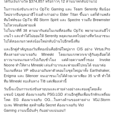
ได้รับเงินรางวัล $374,857 หรือราวๆ 12 ล้านบาทกลับบ้านไป
ในการแข่งขันระหว่าง OpTic Gaming และ Team Serenity ทีมน้อง
ใหม่จากจีนขุดเอาฮีโร่เมต้าเก่าอย่าง Elder Titan ขึ้นมา แต่ก็ต้านพลัง
ทีมไฟท์ของ OpTic ที่มี Storm Spirit และ Spectre รวมถึง Brewmster
ไม่ไหวจนต้องพ่ายแพ้
ไปในนาทีที่ 38 ตามมากันต่อในเกมที่สองทีม OpTic พยายามเล่นฮีโร่
เกมไว และทำได้ไม่ยอมให้ Serenity หลุดเกมเลทไปอย่างที่หวังเอาชนะ
ไปได้สองเกมรวดส่งน้องใหม่กลับบ้านไปอีกหนึ่งทีม
และอีกคู่สำคัญของวันที่สองนั่นคือยักษ์ใหญ่จาก CIS อย่าง Virtus.Pro
ที่ลงสายล่างมาเจอกับ Mineski โดยเกมแรกพวกเขาสู้กันดุเดือดได้
ยาวนานจนเกมลากไปเกือบชั่วโมง แต่ด้วยความพริ้วของ Invoke
Noone ทำให้ทาง Mineski เล่นลำบากและพ่ายแพ้ไปจนได้ จนมาต่อ
ในเกมที่สอง VP หยิบเอาอภิมหาตัวคอมโบชุดใหญ่มาทั้ง Earthshaker,
Enigma และ Silencer จนเอาชนะไปได้ด้วยเวลาเพียง 35 นาที ทำให้
ทีม Mineski จบเส้นทาง TI8 แต่เพียงเท่านี้
วันนี้จะเป็นการแข่งขันสายบนและสายล่างอย่างละสองคู่โดยเต็ง
แชมป์ Liquid ต้องมาเจอกับ PSG.LGD ส่วนอีกคู่ทีมเพื่อนรักหักเเหลี่ยม
โหด EG ต้องมาเจอกับ OG…ในทางด้านของสายล่าง VGJ.Storm
ปะทะ Winstrike สุดท้ายคือ Secret ต้องมาเจอกับ Vici
Gaming งานนนี้มันส์ๆ กันอย่างแน่นอน!!