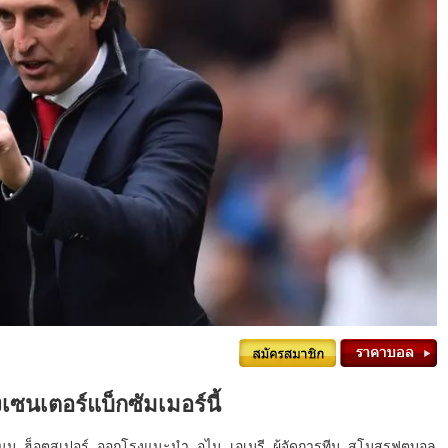
้งเซนเตอร์แบ็กซัมเมอร์นี้
แนม ฮ็อตสเปอร์ ออกโรงแนะนำ อูไน เอเมรี ผู้จัดการทีม สโมสรฟุตบอล