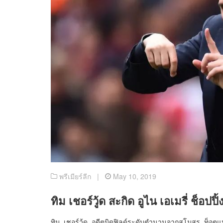
พรีเมียร์ลีก |
May 10, 2019
ทิม เชอร์วู้ด สะกิด อูไน เอเมรี่ ช็อปปิ
ทิม เชอร์วู้ด อดีตมิดฟิลด์ระดับตำนานจากสโมสร ท็อต