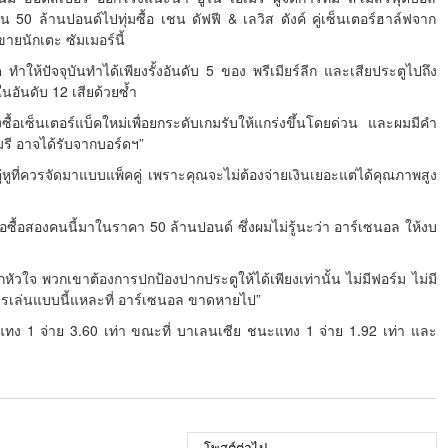
น 50 ล้านปอนด์ไปทุ่มซื้อ เชน ดัฟฟี & เลวิส ดังค์ คู่เซ็นเตอร์ฮาล์ฟจาก
ายนักเตะ ซัมเมอร์นี้
ทำให้ปัจจุบันทำได้เพียงรั้งอันดับ 5 ของ พรีเมียร์ลีก และเสียประตูไปถึง
ในอันดับ 12 เสียด้วยซ้ำ
งซื้อเซ็นเตอร์แบ็คใหม่เพื่อยกระดับเกมรับให้แกร่งขึ้นโดยด่วน และผมมีคำ
รี อาจได้รับจากบอร์ดฯ”
ู่หูที่ควรจัดมาแบบแพ็คคู่ เพราะคุณจะไม่ต้องจ่ายเงินเยอะแต่ได้คุณภาพสูง
่าขอซื้อสองคนนี้มาในราคา 50 ล้านปอนด์ ซึ่งผมไม่รู้นะว่า อาร์เซนอล ให้งบ
จากหัวใจ พวกเขาต้องการปกป้องปากประตูให้ได้เพียงเท่านั้น ไม่มีฟอร์ม ไม่มี
การเล่นแบบนี้แหละที่ อาร์เซนอล ขาดหายไป”
ย แทง 1 จ่าย 3.60 เท่า ขณะที่ บาเลนเซีย ชนะแทง 1 จ่าย 1.92 เท่า และ
โพสต์ต่อไป