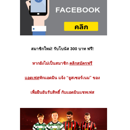
สมาชิกใหม่! รับโบนัส 300 บาท ฟรี!
หากยังไม่เป็นสมาชิก
คลิกสมัครฟรี
แอดเฟส
ทักแอดมิน แจ้ง “ยูสเซอร์เนม” ของ
เพื่อยืนยันรับสิทธิ์ กับแอดมินแชทเฟส