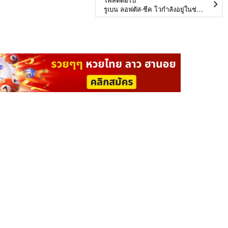
รูเบน ลอฟตัส-ชีค โวกำลังอยู่ในช่วงที่ดีที่สุดของอาชีพกับ เชลซี