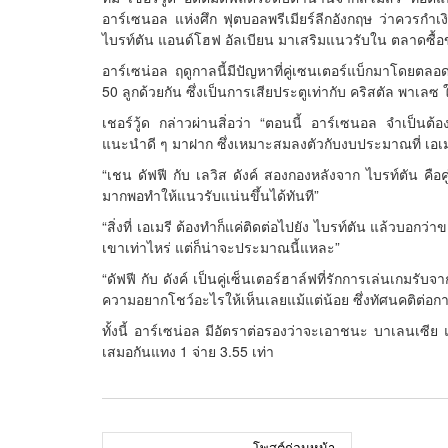
อาร์เซนอล แห่งศึก ฟุตบอลพรีเมียร์ลีกอังกฤษ ว่าควรกำเงิ
ไบรท์ตัน แอนด์โฮฟ อัลเบียน มาเสริมแนวรับใน ตลาดซื้อข
อาร์เซน่อล ฤดูกาลนี้มีปัญหาที่คู่เซนเตอร์แบ็กมาโดยตลอด 
50 ลูกด้วยกัน ซึ่งเป็นการเสียประตูเท่ากับ คริสตัล พาเลซ 
เชอร์วู้ด กล่าวผ่านสิ่อว่า “ตอนนี้ อาร์เซนอล จำเป็นต้อ
แนะนำดี ๆ มาฝาก ซึ่งเหมาะสมลงตัวกับงบประมาณที่ เอเม
“เชน ดัฟฟี กับ เลวิส ดังค์ สองกองหลังจาก ไบรท์ตัน คือค
มากพอทำให้แนวรับแน่นขึ้นได้ทันที”
“สิ่งที่ เอเมรี ต้องทำก็แค่ติดต่อไปยัง ไบรท์ตัน แล้วบอกว
เขาเท่าไหร่ แต่ก็น่าจะประมาณนี้แหละ”
“ดัฟฟี กับ ดังค์ เป็นคู่เซ็นเตอร์ฮาล์ฟที่รักการเล่นเกมรับ
ความอยากโชว์อะไรให้เห็นเลยแม้แต่น้อย ซึ่งทัศนคติต่อ
ทั้งนี้ อาร์เซน่อล มีอัตราต่อรองว่าจะเอาชนะ บาเลนเซี
เสมอกันแทง 1 จ่าย 3.55 เท่า
โพสต์ก่อนหน้า