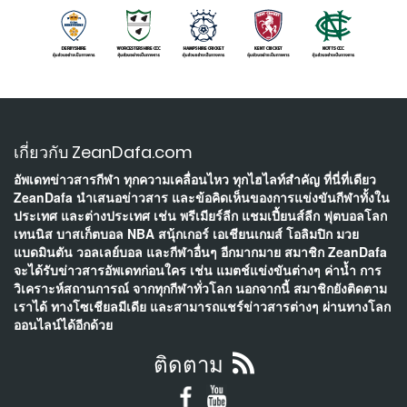
เกี่ยวกับ ZeanDafa.com
อัพเดทข่าวสารกีฬา ทุกความเคลื่อนไหว ทุกไฮไลท์สำคัญ ที่นี่ที่เดียว
ZeanDafa นำเสนอข่าวสาร และข้อคิดเห็นของการแข่งขันกีฬาทั้งใน
ประเทศ และต่างประเทศ เช่น พรีเมียร์ลีก แชมเปี้ยนส์ลีก ฟุตบอลโลก
เทนนิส บาสเก็ตบอล NBA สนุ้กเกอร์ เอเชียนเกมส์ โอลิมปิก มวย
แบดมินตัน วอลเลย์บอล และกีฬาอื่นๆ อีกมากมาย สมาชิก ZeanDafa
จะได้รับข่าวสารอัพเดทก่อนใคร เช่น แมตช์แข่งขันต่างๆ ค่าน้ำ การ
วิเคราะห์สถานการณ์ จากทุกกีฬาทั่วโลก นอกจากนี้ สมาชิกยังติดตาม
เราได้ ทางโซเชียลมีเดีย และสามารถแชร์ข่าวสารต่างๆ ผ่านทางโลก
ออนไลน์ได้อีกด้วย
ติดตาม