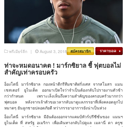
พรีเมียร์ลีก |
August 3, 2018
ท่าจะหมดอนาคต ! มาร์กซิยาล ชี้ ฟุตบอลไม่
สำคัญเท่าครอบครัว
อ็องโตนี่ มาร์กซิยาล กองหน้าดีกรีทีมชาติฝรั่งเศส จากสโมสร แมน
เชสเตอร์ ยูไนเต็ด ออกมาเปิดใจว่าจำเป็นต้องกลับไปรายงานตัวช้า
กว่ากำหนด เพราะเล็งเห็นถึงความสำคัญของครอบครัวมากกว่า
ฟุตบอล หลังจากเจ้าตัวขอเวลากลับมาดูแลภรรยาที่เพิ่งคลอดลูกไป
หมาดๆ ยันลูกชายปลอดภัยดี ทว่าภรรยาอาการยังน่าเป็นห่วง
อ็องโตนี่ มาร์กซิยาล มีอันต้องออกจากแคมป์ทัวร์ปรีซีซั่นของ แมนฯ
ยูไนเต็ด ที่ สหรัฐ อเมริกา เพื่อเดินทางกลับไปดูแล เมลานี่ ดา ครูซ