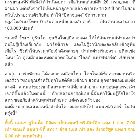
ภรรยาสุดที่รักที่เพิ่งให้กำเนิดบุตร เมื่อวันพฤหัสบดีที่ 26 กรกฎาคม ที่
ผ่านมา แต่หลังจากได้เห็นหน้าลูกชายแล้ว ดาวเตะวัย 22 ปี ก็ยังไม่ยอม
กลับไปรายงานตัวกับทีม ทำให้ “ปีศาจแดง” จัดการตาม
กฎสโมสรลงโทษปรับเงินค่าเหนื่อยสองสัปดาห์ เป็นจำนวนเงินกว่า
180,000 ปอนด์
ขณะที่ โชเซ่ มูรินโญ่ กุนซือใหญ่ปีศาจแดง ได้ให้สัมภาษณ์ทำนองว่า
ตนไม่รู้เรื่องเกี่ยวกับ มาร์กซิยาล และไม่รู้ว่านักเตะจะกลับเข้าสู่ทีม
เมื่อไร ซึ่งทำให้บรรดาสื่อเจ้าดังหลายๆ สำนักต่างฟันธงว่า อดีตแข้ง
โมนาโก ดูเหมือนจะหมดอนาคตในถิ่น “โอลด์ แทร็ฟฟอร์ด” เรียบร้อย
แล้ว
ล่าสุด มาร์กซิยาล ได้ออกมาเคลื่อนไหว โดยโพสต์ข้อความผ่านทวิต
เตอร์ว่า “ขอบคุณสำหรับทุกโพสต์ที่ส่งเข้ามา สวอน ลูกชายของผมแข็ง
แรงดี ส่วนแม่ของเขามีสถานการณ์ที่ยากลำบาก แต่ขอบคุณพระเจ้า
เธอดีขึ้นแล้วในตอนนี้ ด้วยสถานการณ์แบบนี้มันทำให้ผมรู้สึกโลงใจ
สุดๆ ขออภัยสำหรับทุกฝ่ายด้วยนะ แต่ครอบครัวของ
ผมต้องมาก่อนเสมอเหนือสิ่งอื่นใด ผมจะกลับไป แมนเชสเตอร์ ในวัน
พรุ่งนี้”
ทั้งนี้ แมนฯ ยูไนเต็ด มีอัตราเป็นแชมป์ พรีเมียร์ลีก แทง 1 จ่าย 7.00
เท่า ขณะที่ แมนฯ ซิตี้ แทง 1 จ่าย 1.60 เท่า และ ลิเวอร์พูล แทง 1 จ่าย
6.00 เท่า ตามลำดับ