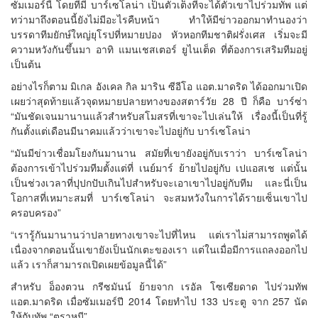
ซัมเมอร์นี้ โดยที่มี บาร์เซโลน่า เป็นตัวเต็งที่จะได้ตัวเขาไปร่วมทัพ แต่
ทว่ามาถึงตอนนี้ยังไม่มีอะไรคืบหน้า ทำให้มีข่าวออกมาทำนองว่า
บรรดาทีมยักษ์ใหญ่ยุโรปที่หมายปอง หัวหอกทีมชาติฝรั่งเศส เริ่มจะมี
ความหวังกันขึ้นมา อาทิ แมนเชสเตอร์ ยูไนเต็ด ที่ต้องการเสริมทีมอยู่
เป็นต้น
อย่างไรก็ตาม มิเกล อังเคล กิล มาริน ซีอีโอ แอต.มาดริด ได้ออกมาเปิด
เผยว่าสุดท้ายแล้วจุดหมายปลายทางของสตาร์วัย 28 ปี ก็คือ บาร์ซ่า
“มันชัดเจนมานานแล้วสำหรับสโมสรที่เขาจะไปเล่นให้ เรื่องนี้เป็นที่รู้
กันตั้งแต่เดือนมีนาคมแล้วว่าเขาจะไปอยู่กับ บาร์เซโลน่า
“มันมีข่าวเชื่อมโยงกันมานาน สมัยที่เขายังอยู่กับเราว่า บาร์เซโลน่า
ต้องการเข้าไปร่วมทีมตั้งแต่ที่ เนย์มาร์ ย้ายไปอยู่กับ เปแอสเช แต่นั้น
เป็นช่วงเวลาที่ปุปกปับเกินไปสำหรับจะเอาเขาไปอยู่กับทีม และนี่เป็น
โอกาสที่เหมาะสมที่ บาร์เซโลน่า จะสมหวังในการได้รายเซ็นเขาไป
ครอบครอง”
“เรารู้กันมานานว่าปลายทางเขาจะไปที่ไหน แต่เราไม่สามารถพูดได้
เนื่องจากตอนนั้นเขายังเป็นนักเตะของเรา แต่ในเมื่อมีการแถลงออกไป
แล้ว เราก็สามารถเปิดเผยข้อมูลนี้ได้”
สำหรับ อ็องตวน กรีซมันน์ ย้ายจาก เรอัล โซเซียดาด ไปร่วมทัพ
แอต.มาดริด เมื่อซัมเมอร์ปี 2014 โดยทำไป 133 ประตู จาก 257 นัด
ให้กับทัพ “ตราหมี”