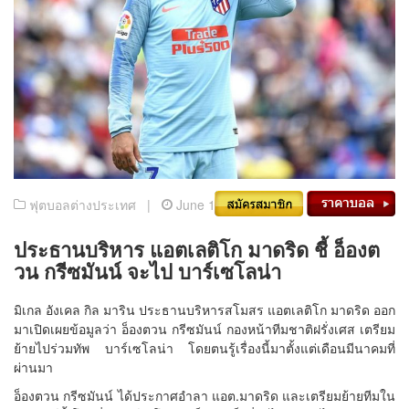
ฟุตบอลต่างประเทศ |
June 18, 2019
ประธานบริหาร แอตเลติโก มาดริด ชี้ อ็องต
วน กรีซมันน์ จะไป บาร์เซโลน่า
มิเกล อังเคล กิล มาริน ประธานบริหารสโมสร แอตเลติโก มาดริด ออก
มาเปิดเผยข้อมูลว่า อ็องตวน กรีซมันน์ กองหน้าทีมชาติฝรั่งเศส เตรียม
ย้ายไปร่วมทัพ บาร์เซโลน่า โดยตนรู้เรื่องนี้มาตั้งแต่เดือนมีนาคมที่
ผ่านมา
อ็องตวน กรีซมันน์ ได้ประกาศอำลา แอต.มาดริด และเตรียมย้ายทีมใน