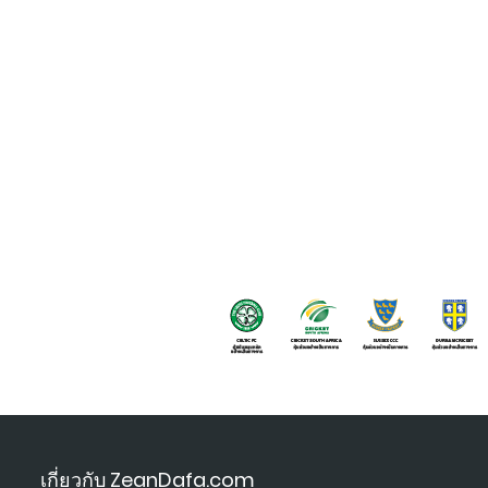
เกี่ยวกับ ZeanDafa.com