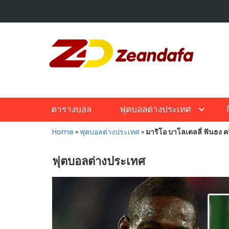
ตารางบอล
ฟุตบอลต่างประเทศ
Home
»
ฟุตบอลต่างประเทศ
»
มาริโอ บาโลเตลลี่ ฟันธง คริ
ฟุตบอลต่างประเทศ