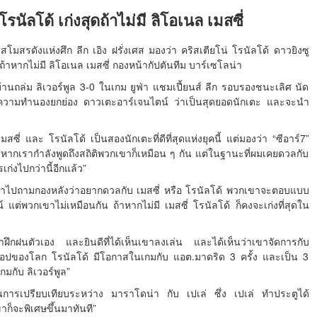
รนัลโด้ เก่งสุดถ้าไม่มี ลิโอเนล เมสซี่
โมสรดังแห่งศึก ลีก เอิง ฝรั่งเศส มองว่า คริสเตียโน่ โรนัลโด้ ดาวยิงซู
 ถ้าหากไม่มี ลิโอเนล เมสซี่ กองหน้ากัปตันทีม บาร์เซโลน่า
้านถล่ม ลิเวอร์พูล 3-0 ในเกม ยูฟ่า แชมเปี้ยนส์ ลีก รอบรองชนะเลิศ นัด
ข้อความทำนองยกย่อง ดาวเตะอาร์เจนไตน์ ว่าเป็นสุดยอดนักเตะ และจะนำ
ี่ และ โรนัลโด้ เป็นสองนักเตะที่ดีที่สุดแห่งยุคนี้ แต่มองว่า “ซีอาร์7”
ซี่ “หากเรากำลังพูดถึงสถิติพวกเขาก็เหมือน ๆ กัน แต่ในฐานะที่ผมเคยดวลกับ
รเก่งไปกว่านี้อีกแล้ว”
่าถ้าไปถามกองหลังว่าอยากดวลกับ เมสซี่ หรือ โรนัลโด้ พวกเขาจะตอบแบบ
 แต่พวกเขาไม่เหมือนกัน ถ้าหากไม่มี เมสซี่ โรนัลโด้ ก็คงจะเก่งที่สุดใน
ฝึกฝนตัวเอง และยินดีที่ได้เห็นเขาลงเล่น และได้เห็นว่าเขาจัดการกับ
ับท็อปของโลก โรนัลโด้ มีโอกาสในเกมกับ แอต.มาดริด 3 ครั้ง และเป็น 3
กมกับ ลิเวอร์พูล”
หมือนการเปรียบเทียบระหว่าง มาราโดน่า กับ เปเล่ ซึ่ง เปเล่ ทำประตูได้
าก็จะพิเศษขึ้นมาทันที”