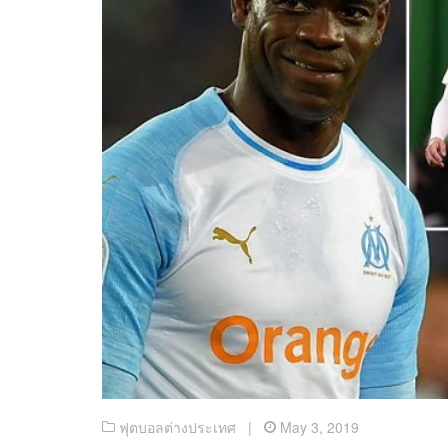
ฟุตบอลต่างประเทศ |
May 3, 2019