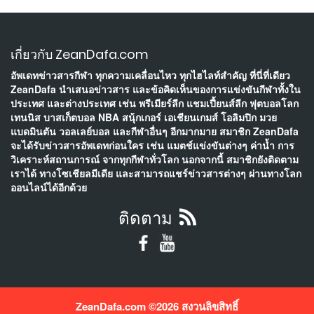
เกี่ยวกับ ZeanDafa.com
อัพเดทข่าวสารกีฬา ทุกความเคลื่อนไหว ทุกไฮไลท์สำคัญ ที่นี่ที่เดียว
ZeanDafa นำเสนอข่าวสาร และข้อคิดเห็นของการแข่งขันกีฬาทั้งใน
ประเทศ และต่างประเทศ เช่น พรีเมียร์ลีก แชมเปี้ยนส์ลีก ฟุตบอลโลก
เทนนิส บาสเก็ตบอล NBA สนุ้กเกอร์ เอเชียนเกมส์ โอลิมปิก มวย
แบดมินตัน วอลเลย์บอล และกีฬาอื่นๆ อีกมากมาย สมาชิก ZeanDafa
จะได้รับข่าวสารอัพเดทก่อนใคร เช่น แมตช์แข่งขันต่างๆ ค่าน้ำ การ
วิเคราะห์สถานการณ์ จากทุกกีฬาทั่วโลก นอกจากนี้ สมาชิกยังติดตาม
เราได้ ทางโซเชียลมีเดีย และสามารถแชร์ข่าวสารต่างๆ ผ่านทางโลก
ออนไลน์ได้อีกด้วย
ติดตาม
ZeanDafa.com ©
2026 สงวนลิขสิทธิ์