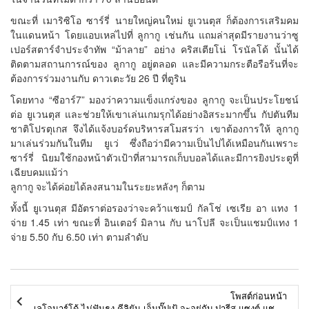
ขณะที่ เมาริซิโอ ซาร์รี่ นายใหญ่คนใหม่ ยูเวนตุส ก็ต้องการเสริมคม
ในแดนหน้า โดยแอบเหล่ไปที่ ลูกากู เช่นกัน แถมล่าสุดมีรายงานว่าซู
เปอร์สตาร์จำประจำทัพ “ม้าลาย” อย่าง คริสเตียโน่ โรนัลโด้ นั้นได้
ติดตามสถานการณ์ของ ลูกากู อยู่ตลอด และมีความกระตือรือร้นที่จะ
ต้องการร่วมงานกับ ดาวเตะวัย 26 ปี ที่ตูริน
โดยทาง “ซีอาร์7” มองว่าความแข็งแกร่งของ ลูกากู จะเป็นประโยชน์
ต่อ ยูเวนตุส และช่วยให้เขาเล่นเกมรุกได้อย่างอิสระมากขึ้น กัปตันทีม
ชาติโปรตุเกส จึงได้แจ้งบอร์ดบริหารสโมสรว่า เขาต้องการให้ ลูกากู
มาเล่นร่วมกันในทีม ยูเว่ ซึ่งถือว่ามีความเป็นไปได้เหมือนกันเพราะ
ซาร์รี่ นิยมใช้กองหน้าตัวเป้าที่สามารถเก็บบอลได้และมีการยิงประตูที่
เฉียบคมแม้ว่า
ลูกากู จะได้ค่อยได้ลงสนามในระยะหลังๆ ก็ตาม
ทั้งนี้ ยูเวนตุส มีอัตราต่อรองว่าจะคว้าแชมป์ กัลโช่ เซเรีย อา แทง 1
จ่าย 1.45 เท่า ขณะที่ อินเตอร์ มิลาน กับ นาโปลี จะเป็นแชมป์แทง 1
จ่าย 5.50 กับ 6.50 เท่า ตามลำดับ
โพสต์ก่อนหน้า
เลโอนาร์โด้ ไม่ฟันธง คีลิยัน เอ็มบั๊ปเป้ จะอยู่กับ ปารีส แซงต์ แชร์กแมง หรือไม่