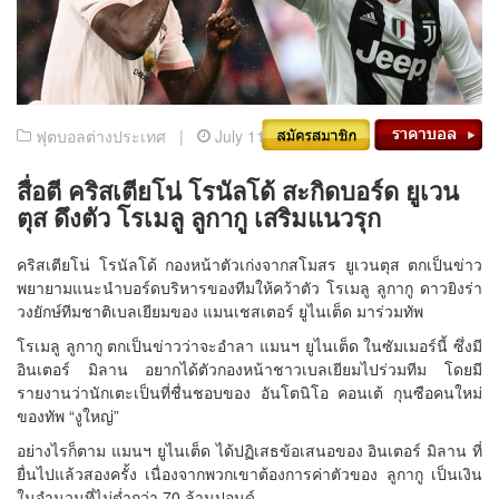
ฟุตบอลต่างประเทศ |
July 11, 2019
สื่อตี คริสเตียโน่ โรนัลโด้ สะกิดบอร์ด ยูเวน
ตุส ดึงตัว โรเมลู ลูกากู เสริมแนวรุก
คริสเตียโน่ โรนัลโด้ กองหน้าตัวเก่งจากสโมสร ยูเวนตุส ตกเป็นข่าว
พยายามแนะนำบอร์ดบริหารของทีมให้คว้าตัว โรเมลู ลูกากู ดาวยิงร่า
วงยักษ์ทีมชาติเบลเยียมของ แมนเชสเตอร์ ยูไนเต็ด มาร่วมทัพ
โรเมลู ลูกากู ตกเป็นข่าวว่าจะอำลา แมนฯ ยูไนเต็ด ในซัมเมอร์นี้ ซึ่งมี
อินเตอร์ มิลาน อยากได้ตัวกองหน้าชาวเบลเยียมไปร่วมทีม โดยมี
รายงานว่านักเตะเป็นที่ชื่นชอบของ อันโตนิโอ คอนเต้ กุนซือคนใหม่
ของทัพ “งูใหญ่”
อย่างไรก็ตาม แมนฯ ยูไนเต็ด ได้ปฏิเสธข้อเสนอของ อินเตอร์ มิลาน ที่
ยื่นไปแล้วสองครั้ง เนื่องจากพวกเขาต้องการค่าตัวของ ลูกากู เป็นเงิน
ในจำนวนที่ไม่ต่ำกว่า 70 ล้านปอนด์