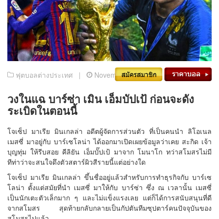
ฟุตบอลต่างประเทศ |
November 16, 2018
วงในแฉ บาร์ซ่า เมิน เอ็มบัปเป้ ก่อนจะดัง
ระเบิดในตอนนี้
โจเซ็ป มาเรีย มินเกลล่า อดีตผู้จัดการส่วนตัว ที่เป็นคนนำ ลิโอเนล
เมสซี่ มาอยู่กับ บาร์เซโลน่า ได้ออกมาเปิดเผยข้อมูลว่าเคย สะกิด เจ้า
บุญทุ่ม ให้รีบสอย คีลิยัน เอ็มบั๊ปเป้ มาจาก โมนาโก ทว่าสโมสรไม่มี
ทีท่าว่าจะสนใจดึงตัวสตาร์ผิวสีรายนี้แต่อย่างใด
โจเซ็ป มาเรีย มินเกลล่า ขึ้นชื่ออยู่แล้วสำหรับการทำธุรกิจกับ บาร์เซ
โลน่า ตั้งแต่สมัยที่นำ เมสซี่ มาให้กับ บาร์ซ่า ซึ่ง ณ เวลานั้น เมสซี่
เป็นนักเตะตัวเล็กมาก ๆ และไม่แข็งแรงเลย แต่ก็ได้การสนับสนุนที่ดี
จากสโมสร สุดท้ายกลับกลายเป็นกัปตันทีมซุปตาร์คนปัจจุบันของ
สโมสรไปแล้ว