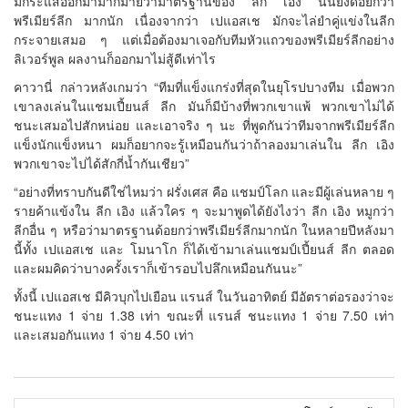
มีกระแสออกมามากมายว่ามาตรฐานของ ลีก เอิง นั้นยังด้อยกว่า
พรีเมียร์ลีก มากนัก เนื่องจากว่า เปแอสเช มักจะไล่ยำคู่แข่งในลีก
กระจายเสมอ ๆ แต่เมื่อต้องมาเจอกับทีมหัวแถวของพรีเมียร์ลีกอย่าง
ลิเวอร์พูล ผลงานก็ออกมาไม่สู้ดีเท่าไร
คาวานี่ กล่าวหลังเกมว่า “ทีมที่แข็งแกร่งที่สุดในยุโรปบางทีม เมื่อพวก
เขาลงเล่นในแชมเปี้ยนส์ ลีก มันก็มีบ้างที่พวกเขาแพ้ พวกเขาไม่ได้
ชนะเสมอไปสักหน่อย และเอาจริง ๆ นะ ที่พูดกันว่าทีมจากพรีเมียร์ลีก
แข็งนักแข็งหนา ผมก็อยากจะรู้เหมือนกันว่าถ้าลองมาเล่นใน ลีก เอิง
พวกเขาจะไปได้สักกี่น้ำกันเชียว”
“อย่างที่ทราบกันดีใช่ไหมว่า ฝรั่งเศส คือ แชมป์โลก และมีผู้เล่นหลาย ๆ
รายค้าแข้งใน ลีก เอิง แล้วใคร ๆ จะมาพูดได้ยังไงว่า ลีก เอิง หมูกว่า
ลีกอื่น ๆ หรือว่ามาตรฐานด้อยกว่าพรีเมียร์ลีกมากนัก ในหลายปีหลังมา
นี้ทั้ง เปแอสเช และ โมนาโก ก็ได้เข้ามาเล่นแชมป์เปี้ยนส์ ลีก ตลอด
และผมคิดว่าบางครั้งเราก็เข้ารอบไปลึกเหมือนกันนะ”
ทั้งนี้ เปแอสเช มีคิวบุกไปเยือน แรนส์ ในวันอาทิตย์ มีอัตราต่อรองว่าจะ
ชนะแทง 1 จ่าย 1.38 เท่า ขณะที่ แรนส์ ชนะแทง 1 จ่าย 7.50 เท่า
และเสมอกันแทง 1 จ่าย 4.50 เท่า