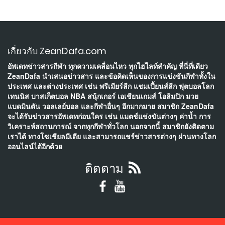
เกี่ยวกับ ZeanDafa.com
อัพเดทข่าวสารกีฬา ทุกความเคลื่อนไหว ทุกไฮไลท์สำคัญ ที่นี่ที่เดียว
ZeanDafa นำเสนอข่าวสาร และข้อคิดเห็นของการแข่งขันกีฬาทั้งใน
ประเทศ และต่างประเทศ เช่น พรีเมียร์ลีก แชมเปี้ยนส์ลีก ฟุตบอลโลก
เทนนิส บาสเก็ตบอล NBA สนุ้กเกอร์ เอเชียนเกมส์ โอลิมปิก มวย
แบดมินตัน วอลเลย์บอล และกีฬาอื่นๆ อีกมากมาย สมาชิก ZeanDafa
จะได้รับข่าวสารอัพเดทก่อนใคร เช่น แมตช์แข่งขันต่างๆ ค่าน้ำ การ
วิเคราะห์สถานการณ์ จากทุกกีฬาทั่วโลก นอกจากนี้ สมาชิกยังติดตาม
เราได้ ทางโซเชียลมีเดีย และสามารถแชร์ข่าวสารต่างๆ ผ่านทางโลก
ออนไลน์ได้อีกด้วย
ติดตาม